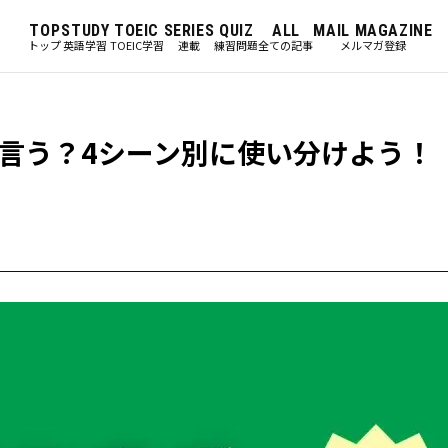
TOP
STUDY
TOEIC
SERIES
QUIZ
ALL
MAIL MAGAZINE
トップ
英語学習
TOEIC学習
連載
練習問題
全ての記事
メルマガ登録
言う？4シーン別に使い分けよう！