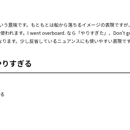
という
意味
です。もともとは船から落ちるイメージの表現ですが
I went overboard. なら「やりすぎた」、Don’t g
意味になります。少し反省しているニュアンスにも使いやすい表現で
、やりすぎる
する
き