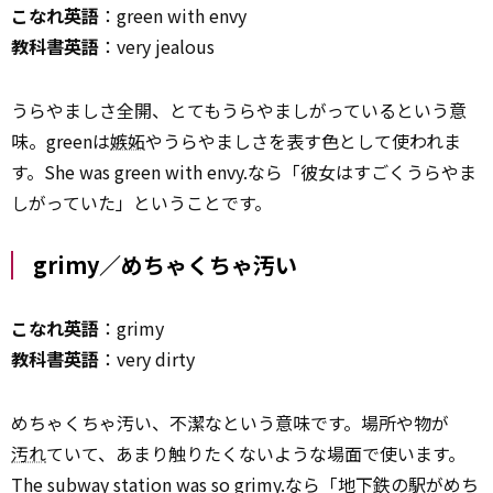
こなれ英語
：green with envy
教科書英語
：very jealous
うらやましさ全開、とてもうらやましがっているという意
味。greenは
嫉妬
やうらやましさを表す色として使われま
す。She was green with envy.なら「彼女はすごくうらやま
しがっていた」ということです。
grimy／めちゃくちゃ汚い
こなれ英語
：grimy
教科書英語
：very dirty
めちゃくちゃ汚い、不潔なという意味です。場所や物が
汚れ
ていて、あまり触りたくないような場面で使います。
The subway station was so grimy.なら「地下鉄の駅がめち