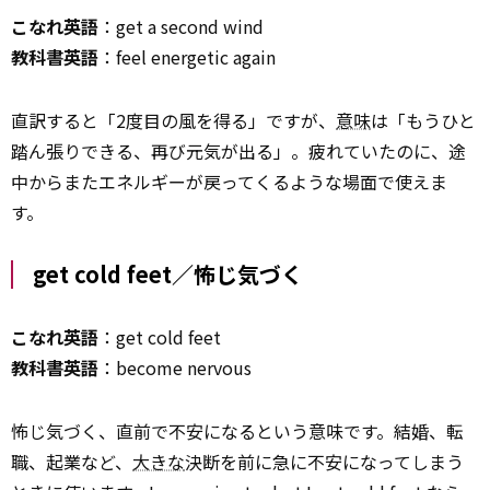
こなれ英語
：get a second wind
教科書英語
：feel energetic again
直訳すると「2度目の風を得る」ですが、
意味
は「もうひと
踏ん張りできる、再び元気が出る」。疲れていたのに、途
中からまたエネルギーが戻ってくるような場面で使えま
す。
get cold feet／怖じ気づく
こなれ英語
：get cold feet
教科書英語
：become nervous
怖じ気づく、直前で不安になるという意味です。結婚、転
職、起業など、
大きな
決断を前に急に不安になってしまう