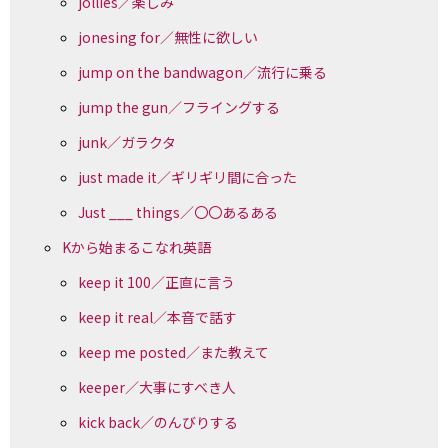
jollies／楽しみ
jonesing for／無性に欲しい
jump on the bandwagon／流行に乗る
jump the gun／フライングする
junk／ガラクタ
just made it／ギリギリ間に合った
Just ___ things／〇〇あるある
Kから始まるこなれ英語
keep it 100／正直に言う
keep it real／本音で話す
keep me posted／また教えて
keeper／大事にすべき人
kick back／のんびりする