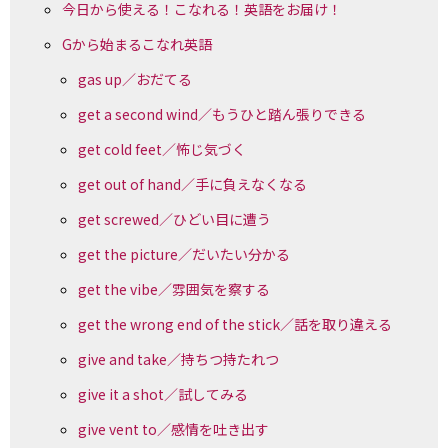
今日から使える！こなれる！英語をお届け！
Gから始まるこなれ英語
gas up／おだてる
get a second wind／もうひと踏ん張りできる
get cold feet／怖じ気づく
get out of hand／手に負えなくなる
get screwed／ひどい目に遭う
get the picture／だいたい分かる
get the vibe／雰囲気を察する
get the wrong end of the stick／話を取り違える
give and take／持ちつ持たれつ
give it a shot／試してみる
give vent to／感情を吐き出す