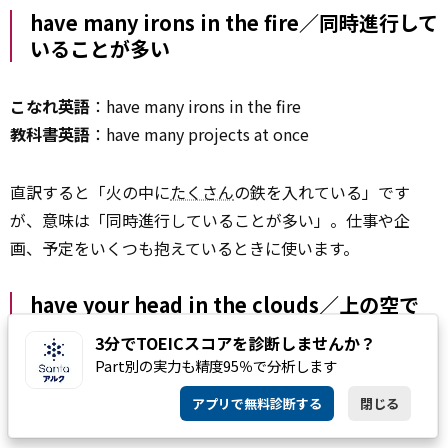
have many irons in the fire／同時進行して
いることが多い
こなれ英語
：have many irons in the fire
教科書英語
：have many projects at once
直訳すると「火の中に
たくさん
の鉄を入れている」です
が、意味は「同時進行していることが多い」。仕事や企
画、予定をいくつも抱えているときに使います。
have your head in the clouds／上の空で
ある
3分でTOEICスコアを診断しませんか？
Part別の実力も精度95％で分析します
こなれ英語
：have your head in the clouds
アプリで無料診断する
閉じる
教科書英語
：be absent-minded