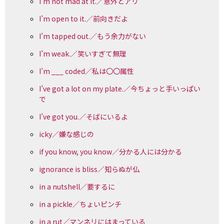
I’m not mad at it.／意外とアリ
I’m open to it.／前向きだよ
I’m tapped out.／もう余力がない
I’m weak.／笑いすぎて無理
I’m ___ coded／私は〇〇属性
I’ve got a lot on my plate.／今ちょっと手いっぱい
で
I’ve got you.／そばにいるよ
icky／嫌な感じの
if you know, you know／分かる人には分かる
ignorance is bliss／知らぬが仏
in a nutshell／要するに
in a pickle／ちょいピンチ
in a rut／マンネリにはまっている