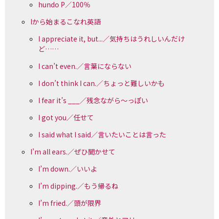
hundo P／100％
Iから始まるこなれ英語
I appreciate it, but...／気持ちはうれしいんだけ
ど……
I can’t even.／言葉にならない
I don’t think I can.／ちょっと難しいかも
I fear it’s ___／残念ながら〜っぽい
I got you／任せて
I said what I said／言いたいことは言った
I’m all ears.／ぜひ聞かせて
I’m down.／いいよ
I’m dipping.／もう帰るね
I’m fried.／頭が限界