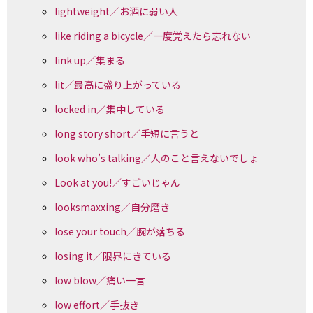
lightweight／お酒に弱い人
like riding a bicycle／一度覚えたら忘れない
link up／集まる
lit／最高に盛り上がっている
locked in／集中している
long story short／手短に言うと
look who’s talking／人のこと言えないでしょ
Look at you!／すごいじゃん
looksmaxxing／自分磨き
lose your touch／腕が落ちる
losing it／限界にきている
low blow／痛い一言
low effort／手抜き