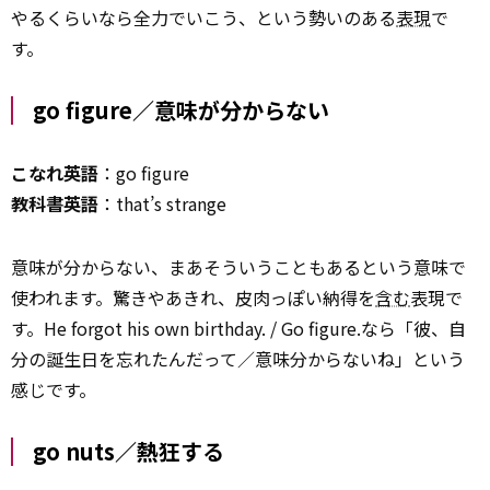
やるくらいなら全力でいこう、という勢いのある
表現
で
す。
go figure／意味が分からない
こなれ英語
：go figure
教科書英語
：that’s strange
意味が分からない、まあそういうこともあるという意味で
使われます。驚きやあきれ、皮肉っぽい納得を
含む
表現で
す。He forgot his own birthday. / Go figure.なら「彼、自
分の誕生日を忘れたんだって／意味分からないね」という
感じです。
go nuts／熱狂する