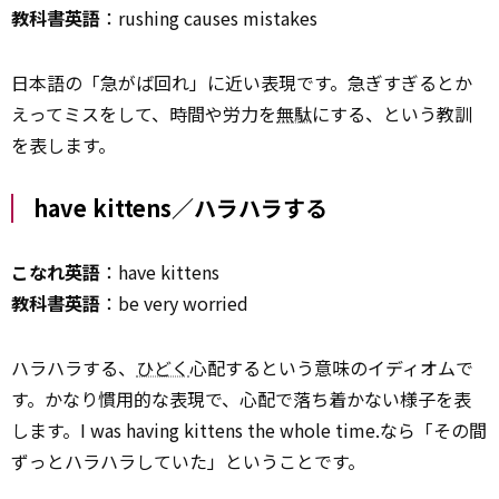
教科書英語
：rushing causes mistakes
日本語の「急がば回れ」に近い表現です。急ぎすぎるとか
えってミスをして、時間や労力を
無駄
にする、という教訓
を表します。
have kittens／ハラハラする
こなれ英語
：have kittens
教科書英語
：be very worried
ハラハラする、
ひどく
心配するという意味のイディオムで
す。かなり慣用的な表現で、心配で落ち着かない様子を表
します。I was having kittens the whole time.なら「その間
ずっとハラハラしていた」ということです。