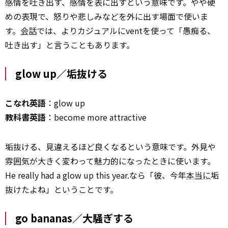
感情を吐き出す、感情を表に出すという意味です。やや硬
めの表現で、怒りや悲しみなどを外に出す場面で使いま
す。
会話
では、よりカジュアルにventを使って「愚痴る、
吐き出す」と言うこともあります。
glow up／垢抜ける
こなれ英語
：glow up
教科書英語
：become more attractive
垢抜ける、見違えるほど良くなるという意味です。外見や
雰囲気が大きく変わって魅力的になったときに使います。
He really had a glow up this year.なら「彼、今年
本当に
垢
抜けたよね」ということです。
go bananas／大騒ぎする