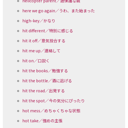
helicopter parent／過保護な親
here we go again／うわ、また始まった
high-key／かなり
hit different／特別に感じる
hit it off／意気投合する
hit me up／連絡して
hit on／口説く
hit the books／勉強する
hit the bottle／酒に逃げる
hit the road／出発する
hit the spot／今の気分にぴったり
hot mess／めちゃくちゃな状態
hot take／強めの主張