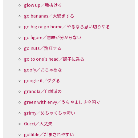
glow up／垢抜ける
go bananas／大騒ぎする
go big or go home／やるなら思い切りやる
go figure／意味が分からない
go nuts／熱狂する
go to one’s head／調子に乗る
goofy／おちゃめな
google it／ググる
granola／自然派の
green with envy／うらやましさ全開で
grimy／めちゃくちゃ汚い
Gucci／大丈夫
gullible／だまされやすい