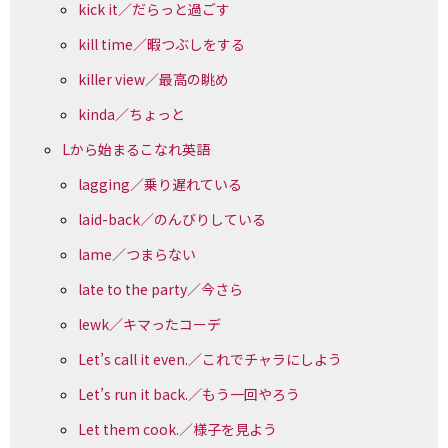
kick it／だらっと過ごす
kill time／暇つぶしをする
killer view／最高の眺め
kinda／ちょっと
Lから始まるこなれ英語
lagging／乗り遅れている
laid-back／のんびりしている
lame／つまらない
late to the party／今さら
lewk／キマったコーデ
Let’s call it even.／これでチャラにしよう
Let’s run it back.／もう一回やろう
Let them cook.／様子を見よう