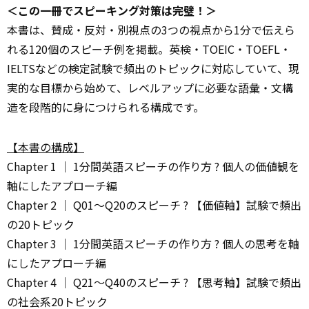
＜この一冊でスピーキング対策は完璧！＞
本書は、賛成・反対・別視点の3つの視点から1分で伝えら
れる120個のスピーチ例を掲載。英検・TOEIC・TOEFL・
IELTSなどの検定試験で頻出のトピックに対応していて、現
実的な目標から始めて、レベルアップに必要な語彙・文構
造を段階的に身につけられる構成です。
【本書の構成】
Chapter 1 ｜ 1分間英語スピーチの作り方 ? 個人の価値観を
軸にしたアプローチ編
Chapter 2 ｜ Q01～Q20のスピーチ ? 【価値軸】試験で頻出
の20トピック
Chapter 3 ｜ 1分間英語スピーチの作り方 ? 個人の思考を軸
にしたアプローチ編
Chapter 4 ｜ Q21～Q40のスピーチ ? 【思考軸】試験で頻出
の社会系20トピック