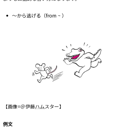
～から逃げる（from ~ ）
【画像=＠伊藤
ハム
スター】
例文