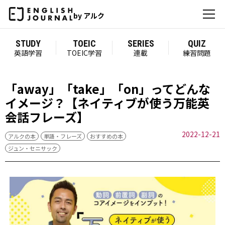
by アルク
STUDY
TOEIC
SERIES
QUIZ
英語学習
TOEIC学習
連載
練習問題
「away」「take」「on」ってどんな
イメージ？【ネイティブが使う万能英
会話フレーズ】
2022-12-21
アルクの本
単語・フレーズ
おすすめの本
ジュン・セニサック