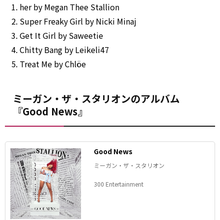
her by Megan Thee Stallion
Super Freaky Girl by Nicki Minaj
Get It Girl by Saweetie
Chitty Bang by Leikeli47
Treat Me by Chlöe
ミーガン・ザ・スタリオンのアルバム
『Good News』
Good News
ミーガン・ザ・スタリオン
300 Entertainment