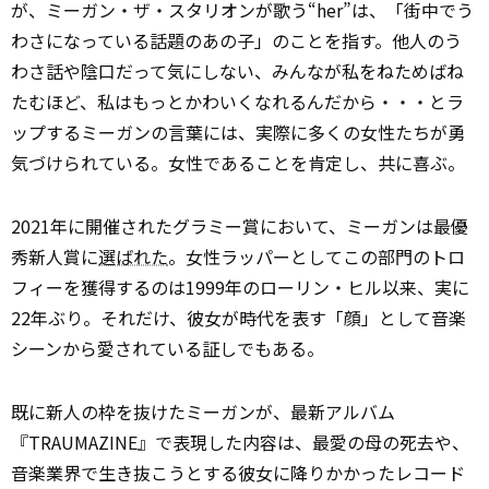
が、ミーガン・ザ・スタリオンが歌う“her”は、「街中でう
わさになっている話題のあの子」のことを指す。他人のう
わさ話や陰口だって気にしない、みんなが私をねためばね
たむほど、私はもっとかわいくなれるんだから・・・とラ
ップするミーガンの言葉には、実際に多くの女性たちが勇
気づけられている。女性であることを肯定し、共に喜ぶ。
2021年に開催されたグラミー賞において、ミーガンは最優
秀新人賞に
選ばれた
。女性ラッパーとしてこの部門のトロ
フィーを獲得するのは1999年のローリン・ヒル以来、実に
22年ぶり。それだけ、彼女が時代を表す「顔」として音楽
シーンから愛されている証しでもある。
既に新人の枠を抜けたミーガンが、最新アルバム
『TRAUMAZINE』で表現した内容は、最愛の母の死去や、
音楽業界で生き抜こうとする彼女に降りかかったレコード