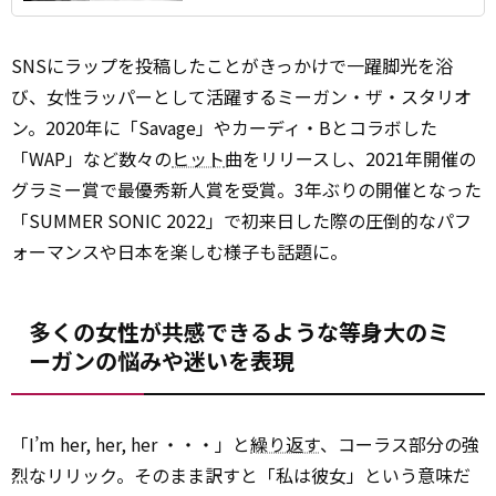
SNSにラップを投稿したことがきっかけで一躍脚光を浴
び、女性ラッパーとして活躍するミーガン・ザ・スタリオ
ン。2020年に「Savage」やカーディ・Bとコラボした
「WAP」など数々の
ヒット
曲をリリースし、2021年開催の
グラミー賞で最優秀新人賞を受賞。3年ぶりの開催となった
「SUMMER SONIC 2022」で初来日した際の圧倒的なパフ
ォーマンスや日本を楽しむ様子も話題に。
多くの女性が共感できるような等身大のミ
ーガンの悩みや迷いを表現
「I’m her, her, her ・・・」と
繰り返す
、コーラス部分の強
烈なリリック。そのまま訳すと「私は彼女」という意味だ