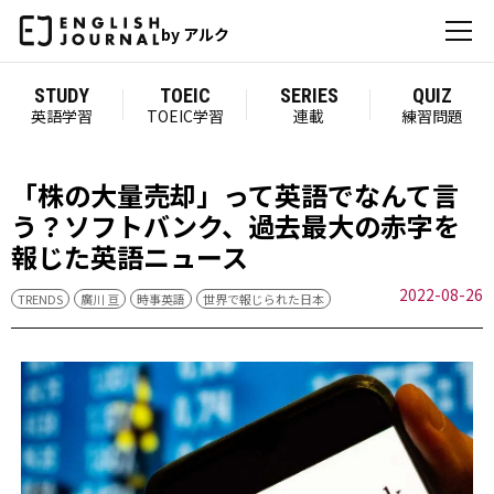
by アルク
STUDY
TOEIC
SERIES
QUIZ
英語学習
TOEIC学習
連載
練習問題
「株の大量売却」って英語でなんて言
う？ソフトバンク、過去最大の赤字を
報じた英語ニュース
2022-08-26
TRENDS
廣川 亘
時事英語
世界で報じられた日本