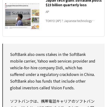
Japan tech giant SoftBank posts
$23 billion quarterly loss
AP
TOKYO (AP) ? Japanese technology
company SoftBank Group posted a $23.4
billion loss in the April-June quarter as the
value of its investments sank amid global
worries about inflation and interest rates.
SoftBank also owns stakes in the SoftBank
mobile carrier, Yahoo web services provider and
vehicle-for-hire company Didi, which has
suffered under a regulatory crackdown in China.
SoftBank also has funds that include other
global investors called Vision Funds.
ソフトバンクは、携帯電話キャリアのソフトバン