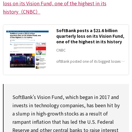
loss on its Vision Fund, one of the highest in its
history（CNBC）
SoftBank posts a $21.6 billion
quarterly loss on its Vision Fund,
one of the highest in its history
CNBC
oftBank posted one of its biggest losses at
its Vision Fund investment unit for its fiscal
first quarter, as technology stocks continue
to get hammered amid rising interest rates.
SoftBank’s Vision Fund, which began in 2017 and
invests in technology companies, has been hit by
a slump in high-growth stocks as a result of
rampant inflation that has led the U.S. Federal
Reserve and other central banks to raise interest