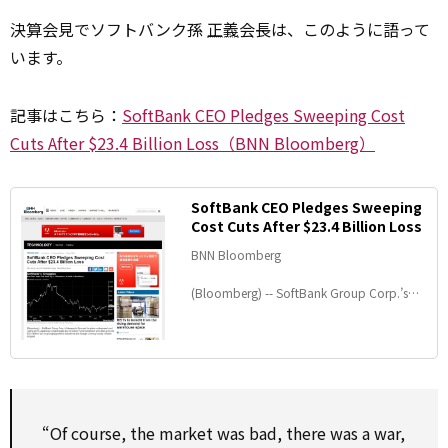
決算会見でソフトバンク孫
正義
会長は、このように語って
います。
記事はこちら：
SoftBank CEO Pledges Sweeping Cost
Cuts After $23.4 Billion Loss（BNN Bloomberg）
SoftBank CEO Pledges Sweeping
Cost Cuts After $23.4 Billion Loss
BNN Bloomberg
(Bloomberg) -- SoftBank Group Corp.’s
Masayoshi Son said he plans widespread
cost cutting at his Japanese conglomerate
and its Vision Fund investment arm after a
record $23.4 billion loss on plunging
portfolio valuations and foreign currency
losses. Shares dropped.
“Of course, the market was bad, there was a war,