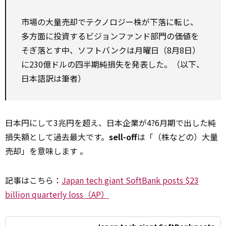
市場の大量売却でテクノロジー株が下落に転じ、
多方面に投資するビジョンファンド部門の価値を
そぎ落とす中、ソフトバンクは月曜日（8月8日）
に230億ドルの四半期純損失を発表した。（以下、
日本語訳は筆者）
日本円にして3兆円を超え、日本企業が4?6月期で出した純
損失額として過去最大です。
sell-off
は「（株などの）大量
売却」を意味します 。
記事はこちら：
Japan tech giant SoftBank posts $23
billion quarterly loss（AP）