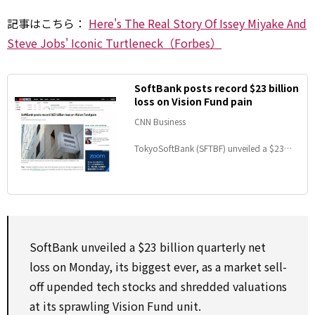
記事はこちら：
Here's The Real Story Of Issey Miyake And
Steve Jobs' Iconic Turtleneck（Forbes）
SoftBank posts record $23 billion
loss on Vision Fund pain
CNN Business
TokyoSoftBank (SFTBF) unveiled a $23
billion quarterly net loss on Monday, its
biggest ever, as a market sell-off upended
tech stocks and shredded valuations at its
sprawling Vision Fund unit.
SoftBank unveiled a $23 billion quarterly net
loss on Monday, its biggest ever, as a market sell-
off upended tech stocks and shredded valuations
at its sprawling Vision Fund unit.