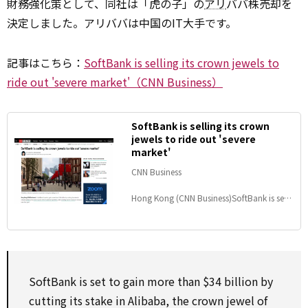
財務強化策として、同社は「虎の子」の
アリ
ババ株売却を
決定しました。アリババは中国のIT大手です。
記事はこちら：
SoftBank is selling its crown jewels to
ride out 'severe market'（CNN Business）
SoftBank is selling its crown
jewels to ride out 'severe
market'
CNN Business
Hong Kong (CNN Business)SoftBank is set
to gain more than $34 billion by cutting its
stake in Alibaba (BABA), the crown jewel of
its investment portfolio, after posting
record losses on its tech bets this year.
SoftBank is set to gain more than $34 billion by
cutting its stake in Alibaba, the crown jewel of