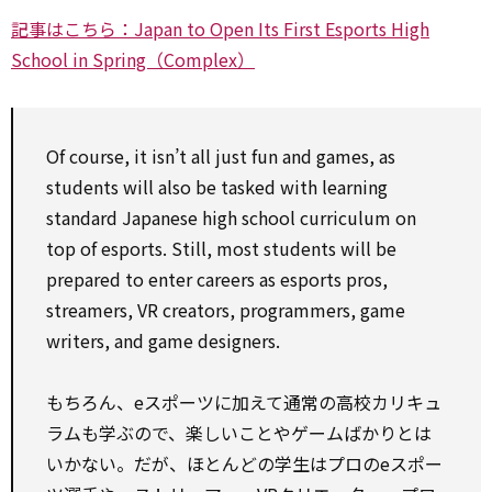
記事はこちら：Japan to Open Its First Esports High
School in Spring（Complex）
Of course, it isn’t all just fun and games, as
students will also be tasked with learning
standard Japanese high school curriculum on
top of esports. Still, most students will be
prepared to enter careers as esports pros,
streamers, VR creators, programmers, game
writers, and game designers.
もちろん、eスポーツに加えて通常の高校カリキュ
ラムも学ぶので、楽しいことやゲームばかりとは
いかない。だが、ほとんどの学生はプロのeスポー