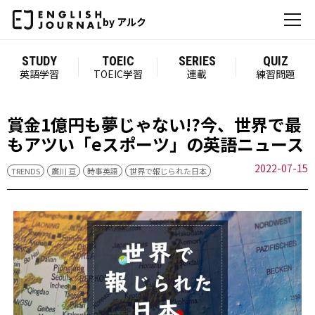
by アルク
STUDY
TOEIC
SERIES
QUIZ
英語学習
TOEIC学習
連載
練習問題
賞金1億円も夢じゃない!?今、世界で最
もアツい「eスポーツ」の英語ニュース
2022-07-15
TRENDS
廣川 亘
時事英語
世界で報じられた日本