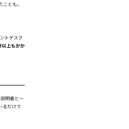
たことも。
ントデスク
分以上もかか
の説明書と一
いるだけで