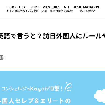
TOP
STUDY
TOEIC
SERIES
QUIZ
ALL
MAIL MAGAZINE
トップ
英語学習
TOEIC学習
連載
練習問題
全ての記事
メルマガ登録
英語で言うと？訪日外国人にルール
佳世