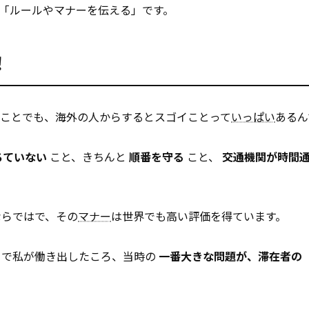
は「ルールやマナーを伝える」です。
！
のことでも、海外の人からするとスゴイことって
いっぱい
あるん
ちていない
こと、きちんと
順番を守る
こと、
交通機関が時間
ならではで、その
マナー
は世界でも高い評価を得ています。
トで私が働き出したころ、当時の
一番大きな問題が、滞在者の