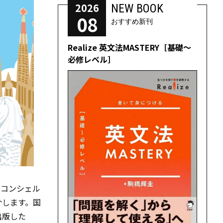
2026
NEW BOOK
08
おすすめ新刊
Realize 英文法MASTERY［基礎～
必修レベル］
のコンシェル
介します。国
出版した