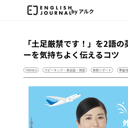
by アルク
「土足厳禁です！」を2語の
ーを気持ちよく伝えるコツ
TRENDS
スピーキング・英会話・発音
実態リポート
重盛