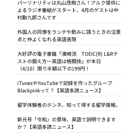
パーソナリティは丸山茂樹さん！アルク提供に
よるラジオ番組がスタート、4月のゲストは中
村勘九郎さんです
外国人の同僚をランチや飲みに誘うときの注意
点と仲よくなれる英語表現
大好評の電子書籍『濱崎流 TOEIC(R) L&Rテ
ストの鍛え方～英語は格闘技』が本日
（4/10）限り半額以下の199円！
iTunesやYouTubeで記録を作ったグループ
Blackpinkって？【英語多読ニュース】
留学体験者のホンネ、知って得する留学情報。
新元号「令和」の意味、英語で説明できます
か？【英語多読ニュース】