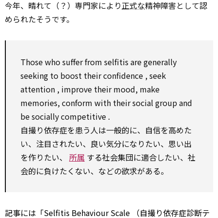
今年、晴れて（？）専門家により
正式な
精神障害として認
められたそうです。
Those who
suffer from
selfitis are
generally
seeking
to
boost
their
confidence
,
seek
attention
,
improve
their mood,
make
memories,
conform
with
their social group and
be socially
competitive
.
自撮り依存症を患う人は一般的に、自信を高めた
い、注目されたい、良い気分になりたい、思い出
を作りたい、
所属
する社会集団に適合したい、社
会的に負けたくない、などの欲求がある。
記事には「Selfitis Behaviour
Scale
（自撮り依存症診断テ