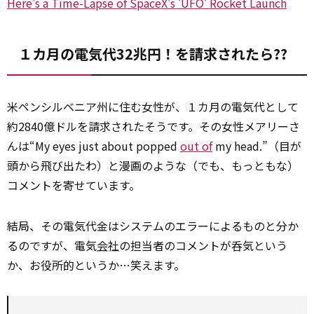
Here's a Time-Lapse of SpaceX's 'UFO' Rocket Launch
１カ月の電気代32兆円！を請求されたら??
米ペンシルベニア州に住む女性が、１カ月の電気代として
約2840億ドルを請求されたそうです。その女性メアリーさ
んは“My eyes just about popped
out of
my head.”（目が
頭から飛び出たわ）と漫画のような（でも、もっともな）
コメントを寄せています。
結局、その電気代金はシステムのエラーによるものと分か
るのですが、電気
会社
の担当者のコメントが呑気という
か、お役所的というか…笑えます。