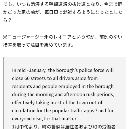
でも、いつも渋滞する幹線道路の抜け道となり、今まで静
かだった家の前が、
毎日
車で混雑するようになったとした
ら？
米ニュージャージー州のレオニアという町が、前
例
のない
措置を取って注目を集めています。
In
mid
-January, the borough’s police
force
will
close
60 streets
to
all drivers
aside from
residents and people employed in the borough
during
the morning and afternoon rush periods,
effectively
taking
most of
the town
out of
circulation
for
the popular traffic apps ? and
for
everyone else,
for
that
matter
.
1月中旬より、町の警察は居住者および町の労働者