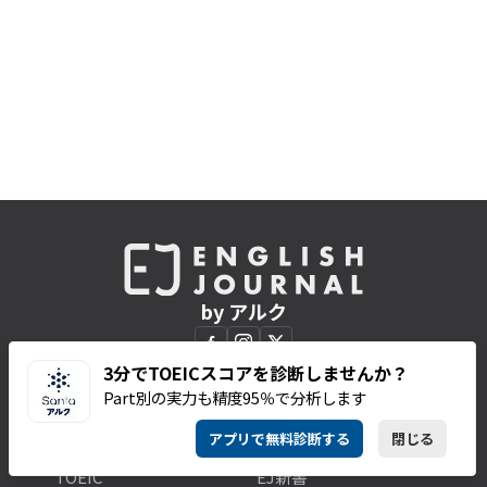
by アルク
3分でTOEICスコアを診断しませんか？
Part別の実力も精度95％で分析します
CATEGORIES
SERIES & BOOKS
アプリで無料診断する
閉じる
英語学習
連載一覧
TOEIC
EJ新書