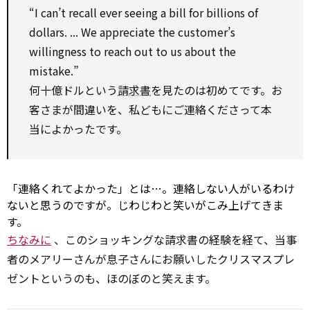
“I can’t
recall
ever seeing a
bill
for
billions of
dollars. ... We
appreciate
the customer’s
willingness
to
reach out
to
us about the
mistake.”
何十億ドルという
請求書
を見たのは初めてです。お
客さまが間違いを、私どもにご連絡くださって本
当によかったです。
「連絡くれてよかった」とは…。連絡しない人がいるわけ
ないと思うのですが。じわじわと笑いがこみ上げてきま
す。
ちなみに
、このショッキングな請求書の経験を経て、当事
者のメアリーさんが息子さんにお願いしたクリスマスプレ
ゼントというのも、ほのぼのと笑えます。