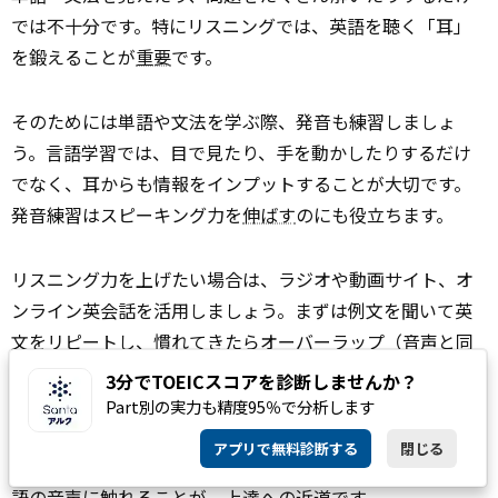
では不十分です。特にリスニングでは、英語を聴く「耳」
を鍛えることが
重要
です。
そのためには単語や文法を学ぶ際、発音も練習しましょ
う。言語学習では、目で見たり、手を動かしたりするだけ
でなく、耳からも情報をインプットすることが大切です。
発音練習はスピーキング力を
伸ばす
のにも役立ちます。
リスニング力を上げたい場合は、ラジオや動画サイト、オ
ンライン英会話を活用しましょう。まずは例文を聞いて英
文をリピートし、慣れてきたら
オーバー
ラップ（音声と同
時に英語を読む練習）やシャドーイング（音声を聞きなが
3分でTOEICスコアを診断しませんか？
ら、少し遅れて英文を読む練習）を取り入れ、英語を聴き
Part別の実力も精度95％で分析します
ながら内容を理解する練習を重ねます。リスニングはリー
アプリで無料診断する
閉じる
ディングよりも強化に時間がかかるため、なるべく毎日英
語の音声に触れることが、上達への近道です。