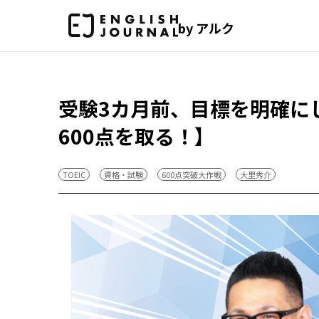
by アルク
受験3カ月前、目標を明確にし
600点を取る！】
TOEIC
資格・試験
600点突破大作戦
大里秀介