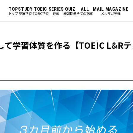
TOP
STUDY
TOEIC
SERIES
QUIZ
ALL
MAIL MAGAZINE
トップ
英語学習
TOEIC学習
連載
練習問題
全ての記事
メルマガ登録
て学習体質を作る【TOEIC L&R