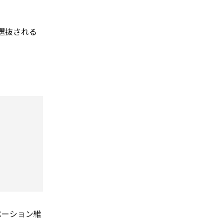
選抜される
ベーション維