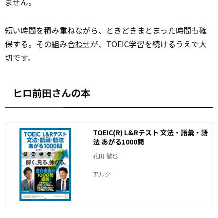
ません。
短い時間を積み重ねながら、ときどきまとまった時間も確
保する。その
組み合わせ
が、TOEIC学習を続けるうえで大
切です。
ヒロ前田さんの本
TOEIC(R) L&Rテスト 文法・語彙・語
法 あがる1000問
花田 徹也
アルク