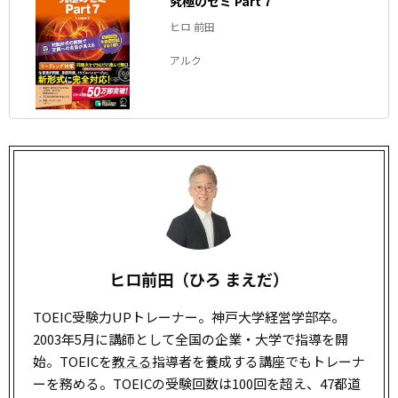
究極のゼミ Part 7
ヒロ 前田
アルク
ヒロ前田（ひろ まえだ）
TOEIC受験力UPトレーナー。神戸大学経営学部卒。
2003年5月に講師として全国の企業・大学で指導を開
始。TOEICを
教える
指導者を養成する講座でもトレーナ
ーを務める。TOEICの受験回数は100回を超え、47都道