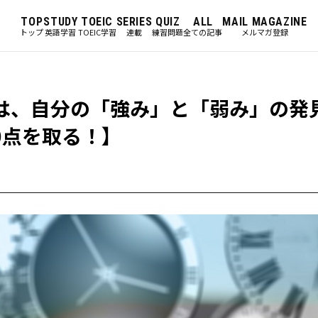
TOP
STUDY
TOEIC
SERIES
QUIZ
ALL
MAIL MAGAZINE
トップ
英語学習
TOEIC学習
連載
練習問題
全ての記事
メルマガ登録
きは、自分の「強み」と「弱み」の発
00点を取る！】