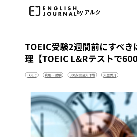
by アルク
TOEIC受験2週間前にすべ
理【TOEIC L&Rテストで6
TOEIC
資格・試験
600点突破大作戦
大里秀介