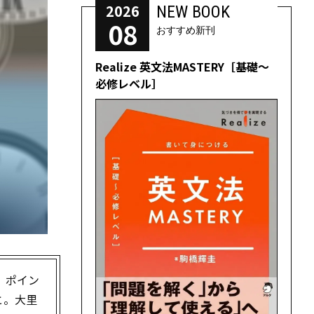
2026
NEW BOOK
08
おすすめ新刊
Realize 英文法MASTERY［基礎～
必修レベル］
。ポイン
と。大里