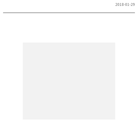
の最初の一歩をお教えします。あなたの学習へのコミットメント、
2018-01-29
時間の確保、そして毎日の学習の継続を通じて、TOEICでの成功へ
と道を切り開くための準備を始めましょう。