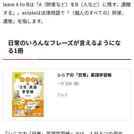
leave A to Bは「A（財産など）をB（人など）に残す、遺贈
する」。estateは法律用語で「（
個人の
すべての）財産、
遺産」を指します。
日常のいろんなフレーズが言えるようにな
る1冊
シニアの「日常」英語学習帳
一杉 武史 (著)
アルク
『シニアの「日常」英語
学習
帳』では、１日５つの英文