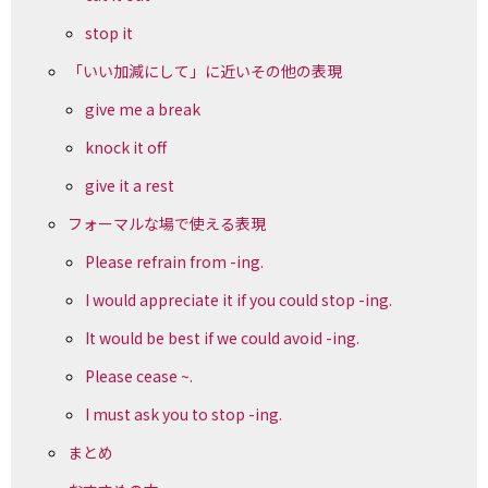
stop it
「いい加減にして」に近いその他の表現
give me a break
knock it off
give it a rest
フォーマルな場で使える表現
Please refrain from -ing.
I would appreciate it if you could stop -ing.
It would be best if we could avoid -ing.
Please cease ~.
I must ask you to stop -ing.
まとめ