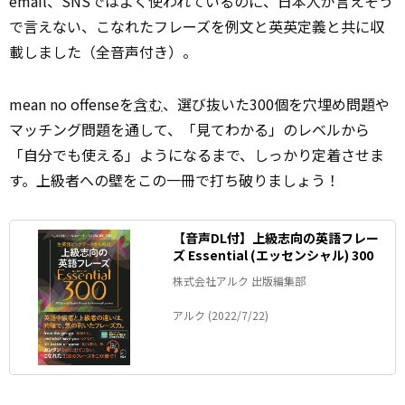
email、SNSではよく使われているのに、日本人が言えそう
で言えない、こなれたフレーズを例文と英英定義と共に収
載しました（全音声付き）。
mean no offenseを
含む
、選び抜いた300個を穴埋め問題や
マッチング問題を通して、「見てわかる」のレベルから
「自分でも使える」ようになるまで、しっかり定着させま
す。上級者への壁をこの一冊で打ち破りましょう！
【音声DL付】上級志向の英語フレー
ズ Essential (エッセンシャル) 300
株式会社アルク 出版編集部
アルク (2022/7/22)