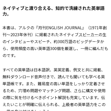
ネイティブと渡り合える、知的で洗練された英単語
力。
本書は、アルクの『月刊ENGLISH JOURNAL』（1971年創
刊～2023年休刊）に掲載されたネイティブ
スピーカー
の生
のインタビューやスピーチ、約300万語のビッグデータか
ら、使用頻度の高い英単語300個を厳選し、一冊に編んだも
のです。
すべての英単語は日本語訳、英英定義、例文と共に掲載、
無料ダウンロード音声付きで、読んでも聞いても学べる英
単語帳です。また、難易度の高い単語をしっかり定着させ
るため、穴埋め問題やマッチング問題、
さらに
構文や使用
の際に気を付けるべきポイント解説も充実しています。伝
えたいことが明確に伝えられる、上級者の英単語力をこの