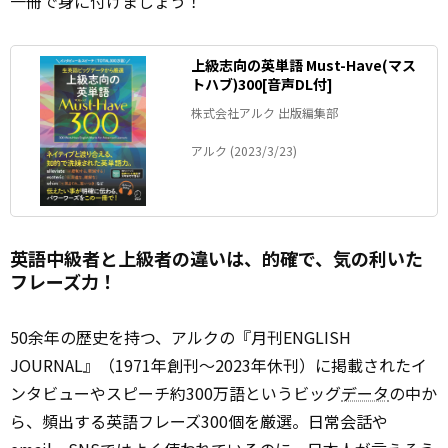
一冊で身に付けましょう！
上級志向の英単語 Must-Have(マス
トハブ)300[音声DL付]
株式会社アルク 出版編集部
アルク (2023/3/23)
英語中級者と上級者の違いは、的確で、気の利いた
フレーズ力！
50余年の歴史を持つ、アルクの『月刊ENGLISH
JOURNAL』（1971年創刊～2023年休刊）に掲載されたイ
ンタビューやスピーチ約300万語というビッグ
データ
の中か
ら、頻出する英語フレーズ300個を厳選。日常会話や