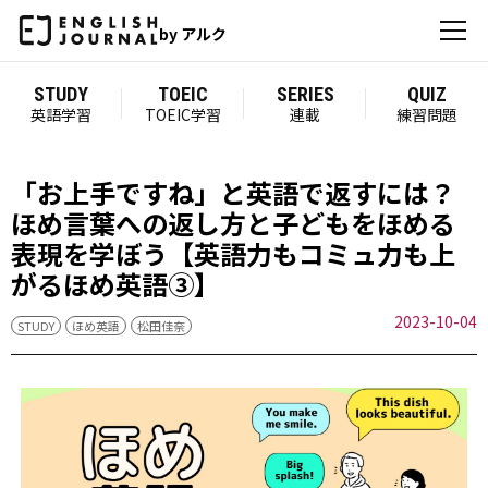
by アルク
STUDY
TOEIC
SERIES
QUIZ
英語学習
TOEIC学習
連載
練習問題
「お上手ですね」と英語で返すには？
ほめ言葉への返し方と子どもをほめる
表現を学ぼう【英語力もコミュ力も上
がるほめ英語③】
2023-10-04
STUDY
ほめ英語
松田佳奈