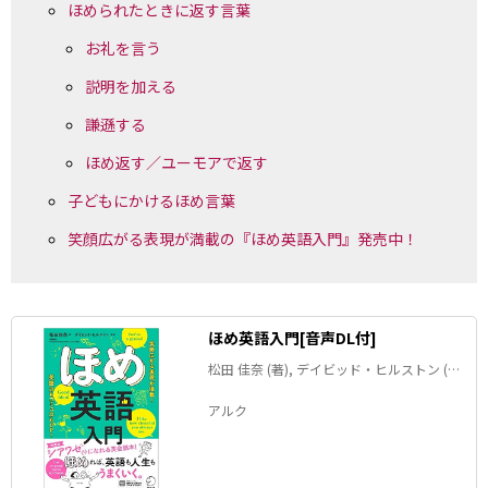
ほめられたときに返す言葉
お礼を言う
説明を加える
謙遜する
ほめ返す／ユーモアで返す
子どもにかけるほめ言葉
笑顔広がる表現が満載の『ほめ英語入門』発売中！
ほめ英語入門[音声DL付]
松田 佳奈 (著), デイビッド・ヒルストン (監
修)
アルク