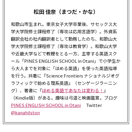
松田 佳奈（まつだ・かな）
和歌山市生まれ。東京女子大学卒業後、サセックス大
学大学院修士課程修了（専攻は応用言語学）。外資系
翻訳会社の社内翻訳者として勤務したのち、和歌山大
学大学院修士課程修了（専攻は教育学）。和歌山大学
や近畿大学などで教鞭をとる一方、主宰する英語スク
ール「PINES ENGLISH SCHOOL in Otani」で小学生か
ら大人までを対象に「ほめる英語」を使った英語指導
を行う。共著に『Science Frontiers ナショナルジオグ
ラフィックで始める理系英語』（センゲージラーニン
グ）、著書に『
ほめる英語であなたは変わる！
』
（Kindle版）がある。趣味は弓道と映画鑑賞。ブログ
PINES ENGLISH SCHOOL in Otani
Twitter
@kanahilston