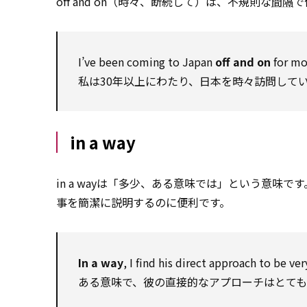
off and on（時々、断続して）は、不規則な
間隔
で
I’ve been coming to Japan
off and on
for mor
私は30年以上にわたり、日本を時々訪問して
in a way
in a wayは「多少、ある意味では」という意味で
事を簡潔に説明するのに便利です。
In a way
, I find his direct approach to be ver
ある意味で、彼の直接的なアプローチはとて