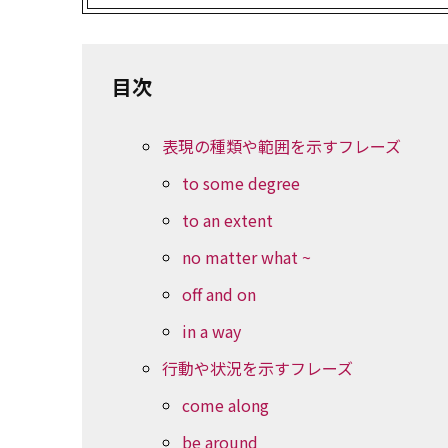
目次
表現の種類や範囲を示すフレーズ
to some degree
to an extent
no matter what ~
off and on
in a way
行動や状況を示すフレーズ
come along
be around