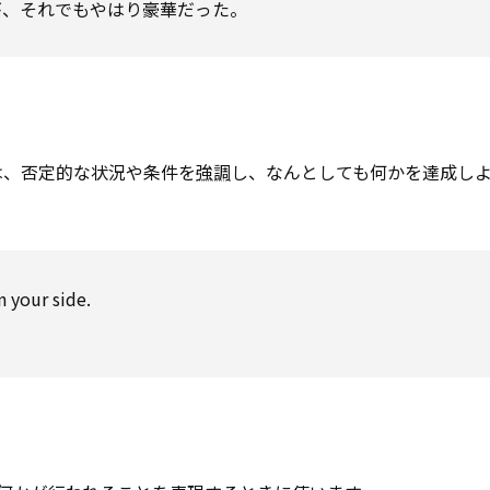
が、それでもやはり豪華だった。
と）は、否定的な状況や条件を
強調
し、なんとしても何かを達成し
n your side.