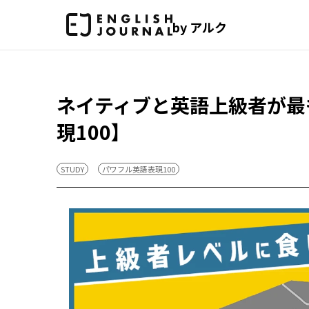
by アルク
ネイティブと英語上級者が最
現100】
STUDY
パワフル英語表現100