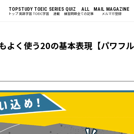
TOP
STUDY
TOEIC
SERIES
QUIZ
ALL
MAIL MAGAZINE
トップ
英語学習
TOEIC学習
連載
練習問題
全ての記事
メルマガ登録
もよく使う20の基本表現【パワフ