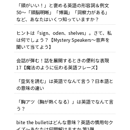
「頭がいい！」と褒める英語の形容詞＆例文
50～「頭脳明晰」「博識」「洞察力がある」
など、あなたはいくつ知っていますか？
ヒントは「sign、oden、shelves」。さて、私
は何でしょう？【Mystery Speakers～音声を
聞いて当てよう】
会話が弾む！話を展開するときの便利な表現
17【魔法のように伝わる英語フレーズ】
「空気を読む」は英語でなんて言う？日本語と
の意味の違い
「胸アツ（胸が熱くなる）」は英語でなんて言
う？
bite the bulletはどんな意味？英語の慣用句ク
イズ～あなたは何問解けますか 第1弾