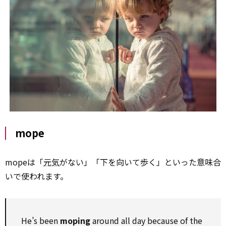
mope
mopeは「
元気
がない」「下を向いて歩く」といった意味合
いで使われます。
He’s been
moping
around all day because of the