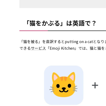
「猫をかぶる」は英語で？
「猫を被る」を直訳するとputting on a ca
できる
サービス
「Emoji Kitchen」では、