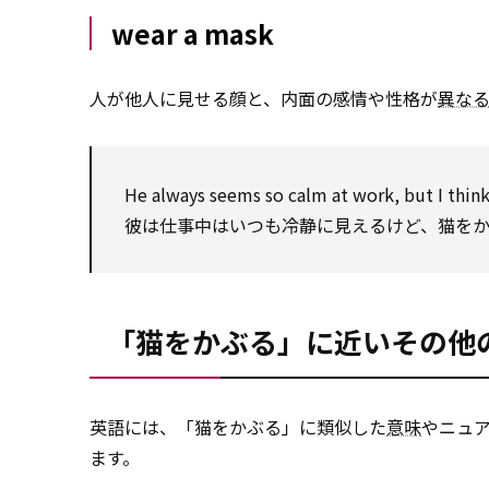
wear a mask
人が他人に見せる顔と、内面の感情や性格が
異な
He always seems so calm at work, but I think
彼は仕事中はいつも冷静に見えるけど、猫を
「猫をかぶる」に近いその他
英語には、「猫をかぶる」に類似した
意味
やニュ
ます。