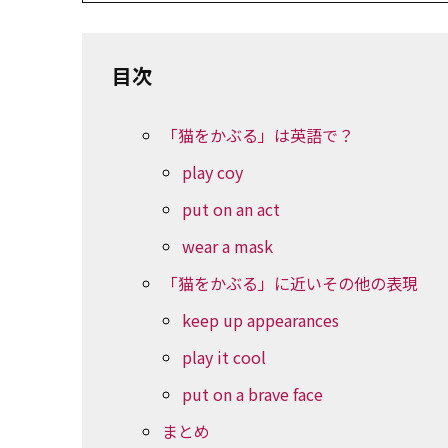
目次
「猫をかぶる」は英語で？
play coy
put on an act
wear a mask
「猫をかぶる」に近いその他の表現
keep up appearances
play it cool
put on a brave face
まとめ