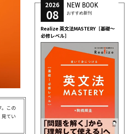
2026
NEW BOOK
08
おすすめ新刊
Realize 英文法MASTERY［基礎～
必修レベル］
す。この
く見てい