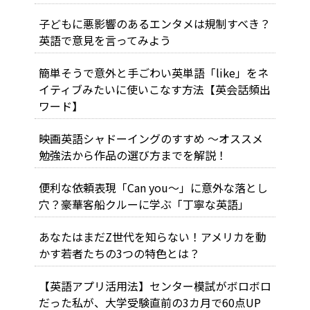
子どもに悪影響のあるエンタメは規制すべき？
英語で意見を言ってみよう
簡単そうで意外と手ごわい英単語「like」をネ
イティブみたいに使いこなす方法【英会話頻出
ワード】
映画英語シャドーイングのすすめ ～オススメ
勉強法から作品の選び方までを解説！
便利な依頼表現「Can you～」に意外な落とし
穴？豪華客船クルーに学ぶ「丁寧な英語」
あなたはまだZ世代を知らない！アメリカを動
かす若者たちの3つの特色とは？
【英語アプリ活用法】センター模試がボロボロ
だった私が、大学受験直前の3カ月で60点UP