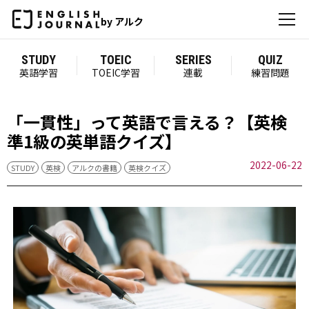
by アルク
STUDY
TOEIC
SERIES
QUIZ
英語学習
TOEIC学習
連載
練習問題
「一貫性」って英語で言える？【英検
準1級の英単語クイズ】
2022-06-22
STUDY
英検
アルクの書籍
英検クイズ