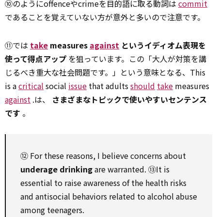
⑩のようにoffenceやcrimeを目的語に取る動詞は
commit
であることを覚えていない方が意外と多いので注意です。
⑪では
take
measures
against
というイディオム表現を
使って得点アップ
を狙っています。この「大人が対策を講
じるべき重大な社会問題です。」という意味となる、This
is a
critical
social
issue
that adults
should
take
measures
against
.は、
さまざまなトピックで使いやすいセンテンス
です
。
⑫
For
these reasons, I believe concerns about
underage drinking
are warranted. ⑬It is
essential
to
raise
awareness
of the health risks
and antisocial behaviors
related to
alcohol abuse
among
teenagers.