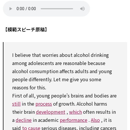
【模範スピーチ原稿】
I believe that worries about alcohol drinking
among
adolescents are
reasonable
because
alcohol
consumption
affects adults and young
people differently. Let me give you some
reasons
for
this.
First of all, young people's brains and bodies are
still
in the
process
of growth. Alcohol harms
their brain
development
,
which
often results in
a
decline
in academic
performance
.
Also
, it is
said
to
cause
serious diseases, including cancers