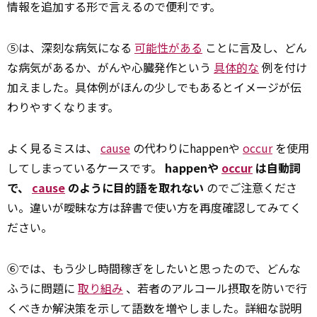
情報を追加する形で言えるので便利です。
⑤は、深刻な病気になる
可能性がある
ことに言及し、どん
な病気があるか、がんや心臓発作という
具体的な
例を付け
加えました。具体例がほんの少しでもあるとイメージが伝
わりやすくなります。
よく見るミスは、
cause
の代わりにhappenや
occur
を使用
してしまっているケースです。
happenや
occur
は自動詞
で、
cause
のように目的語を取れない
のでご注意くださ
い。違いが曖昧な方は辞書で使い方を再度確認してみてく
ださい。
⑥では、もう少し時間稼ぎをしたいと思ったので、どんな
ふうに問題に
取り組み
、若者のアルコール摂取を防いで行
くべきか解決策を示して語数を増やしました。詳細な説明