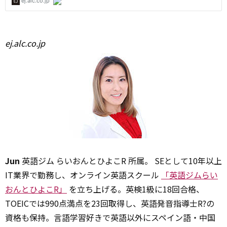
ej.alc.co.jp
Jun
英語ジム らいおんとひよこR 所属。 SEとして10年以上
IT業界で勤務し、オンライン英語スクール
「英語ジムらい
おんとひよこR」
を立ち上げる。英検1級に18回合格、
TOEICでは990点満点を23回取得し、英語発音指導士R?の
資格も保持。言語学習好きで英語以外にスペイン語・中国