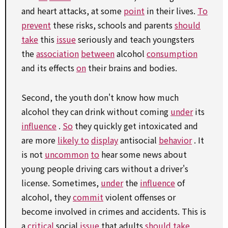
and heart attacks, at some
point
in their lives.
To
prevent
these risks, schools and parents
should
take
this
issue
seriously and teach youngsters
the
association
between
alcohol
consumption
and its effects
on
their brains and bodies.
Second, the youth don't know how much
alcohol they can drink without coming
under
its
influence
.
So
they quickly get intoxicated and
are more
likely to
display
antisocial
behavior
. It
is not
uncommon
to
hear some news about
young people driving cars without a driver's
license. Sometimes,
under
the
influence
of
alcohol, they
commit
violent offenses or
become involved in crimes and accidents. This is
a
critical
social
issue
that adults
should
take