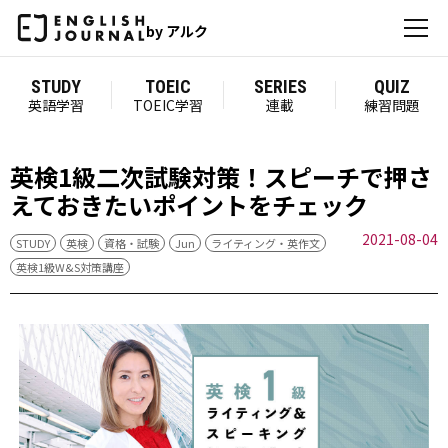
by アルク
STUDY
TOEIC
SERIES
QUIZ
英語学習
TOEIC学習
連載
練習問題
英検1級二次試験対策！スピーチで押さ
えておきたいポイントをチェック
2021-08-04
STUDY
英検
資格・試験
Jun
ライティング・英作文
英検1級W&S対策講座