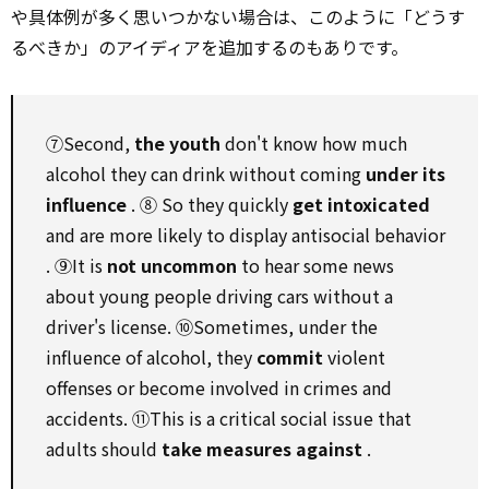
や具体例が多く思いつかない場合は、このように「どうす
るべきか」のアイディアを追加するのもありです。
⑦Second,
the youth
don't know how much
alcohol they can drink without coming
under
its
influence
. ⑧
So
they quickly
get intoxicated
and are more
likely to
display
antisocial
behavior
. ⑨It is
not
uncommon
to
hear some news
about young people driving cars without a
driver's license. ⑩Sometimes,
under
the
influence
of alcohol, they
commit
violent
offenses or become involved in crimes and
accidents. ⑪This is a
critical
social
issue
that
adults
should
take
measures
against
.