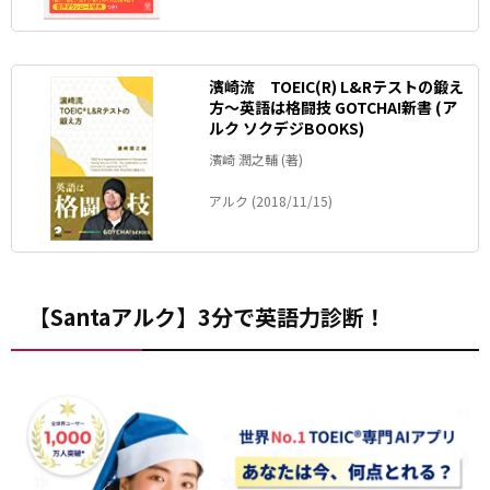
濱崎流 TOEIC(R) L&Rテストの鍛え
方～英語は格闘技 GOTCHA!新書 (ア
ルク ソクデジBOOKS)
濱崎 潤之輔 (著)
アルク (2018/11/15)
【Santaアルク】3分で英語力診断！