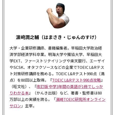
濵﨑潤之輔（はまさき・じゅんのすけ）
大学・企業研修講師、書籍編集者。早稲田大学政治経
済学部経済学科卒業。明海大学や獨協大学、早稲田大
学EXT、ファーストリテイリングや楽天銀行、エーザイ
やSCSK、オタフクソースなどの企業でTOEIC L&Rテス
ト対策研修講師を務める。TOEIC L&Rテスト990点（満
点）を80回以上取得。『
TOEIC L&Rテスト990点攻略
』
（旺文社）、『
改訂版 中学3年間の英語が1冊でしっか
りわかる本
』（かんき出版）など、著書・監修書は80
万部以上の実績を誇る。「
濱崎TOEIC研究所オンライン
サロン
」主宰。