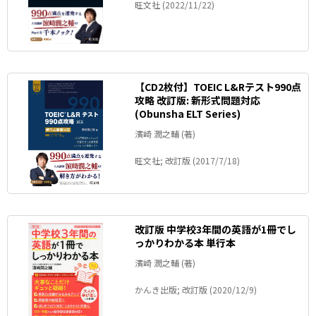
旺文社 (2022/11/22)
【CD2枚付】TOEIC L&Rテスト990点
攻略 改訂版: 新形式問題対応
(Obunsha ELT Series)
濱崎 潤之輔 (著)
旺文社; 改訂版 (2017/7/18)
改訂版 中学校3年間の英語が1冊でし
っかりわかる本 単行本
濱崎 潤之輔 (著)
かんき出版; 改訂版 (2020/12/9)