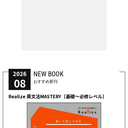
2026
NEW BOOK
08
おすすめ新刊
Realize 英文法MASTERY［基礎～必修レベル］