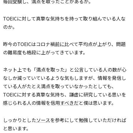
毎回
受験
し、満点を取ったことがあるか。
TOEICに対して真摯な気持ちを持って取り組んでいる人な
のか。
昨今のTOEICはコロナ禍
前に
比べて平均点が上がり、問題
の難易度も格段に上がってきています。
ネット上でも「満点を取った」と公言している人の数が心
なしか減っていているような気もしますが、情報を発信し
ている人がたとえ満点を取っていなかったとしても、
TOEICに対する真摯な気持ち、謙虚に研究している思いを
感じられる人の情報を信用
すべきだ
と僕は思います。
しっかりとした
ソース
を参考にして勉強していただければ
と思います。