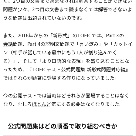
く、2つ目の文書まで読まなければ解答することができない
問題が少々、3つ目の文書まで読まなくては解答できないよ
うな問題は出題されていないのです。
また、2016年からの「新形式」のTOEICでは、Part 3の
会話
問題、Part 4の説明文問題で「言い淀み」や「カットイ
ン（相手が話している最中にもう1人が割り込んでく
る）」、そして「より口語的な表現」を盛り込むこととな
ったため、『TOEICテスト公式問題集 新形式問題対応編』
ではそれらが顕著に登場する作りになっていました。
今の公開テストでは当時ほどそれらが登場することはなく
なり、むしろ
ほとんど
気にする必要はなくなりました。
公式問題集はどの順番で取り組むべきか