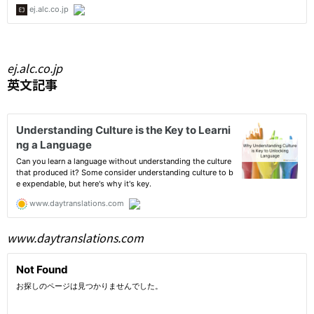
ej.alc.co.jp
英文記事
www.daytranslations.com