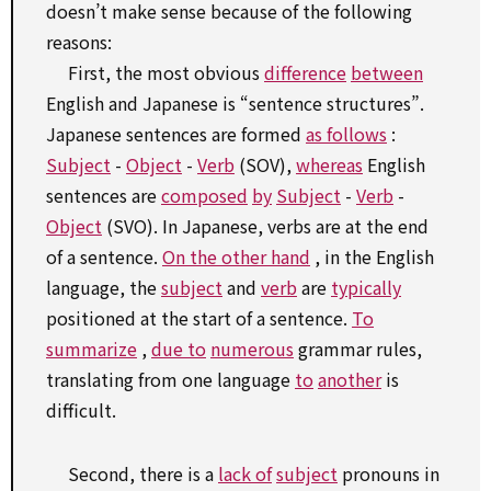
doesn’t
make sense
because of
the following
reasons:
First, the most obvious
difference
between
English and Japanese is “sentence structures”.
Japanese sentences are formed
as follows
:
Subject
-
Object
-
Verb
(SOV),
whereas
English
sentences are
composed
by
Subject
-
Verb
-
Object
(SVO). In Japanese, verbs are at the end
of a sentence.
On the other hand
, in the English
language, the
subject
and
verb
are
typically
positioned at the start of a sentence.
To
summarize
,
due to
numerous
grammar rules,
translating from one language
to
another
is
difficult.
Second, there is a
lack of
subject
pronouns in