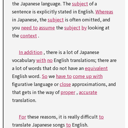
the Japanese language. The
subject
of a
sentence is explicitly stated in English.
Whereas
in Japanese, the
subject
is often omitted, and
you
need to
assume
the
subject
by
looking at
the
context
.
In addition
, there is a lot of Japanese
vocabulary
with
no
English translations; there are
a lot of words that do not have an
equivalent
English word.
So
we
have to
come up with
figurative language or
close
approximations, and
that gets in the way of
proper
,
accurate
translation.
For
these reasons, it is really difficult
to
translate Japanese songs
to
English.