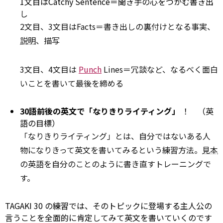
1文目はCatchy Sentence＝聞き手の心をつかむ書き出
し
2文目、3文目はFacts＝書き出しの裏付けとなる事実、
説明
、描写
3文目、4文目は
Punch
Lines＝冗談など、なるべく面白
いことを書いて最後を締める
30語前後の英文で「なりきりライティング」
！ （英
語の目標）
「なりきりライティング」とは、自分ではないある人
物になりきって英文を書いてみるという練習方法。
見本
の英語を自分のことのように書き直すトレーニングで
す。
TAGAKI 30 の練習では、そのトピックに登場する主人公の
言うことを全面的に肯定してみて英文を書いていくのです