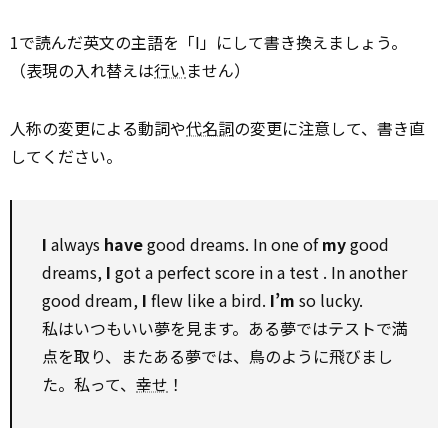
1で読んだ英文の主語を「I」にして書き換えましょう。
（表現の入れ替えは
行い
ません）
人称の変更による動詞や
代名詞
の変更に注意して、書き直
してください。
I
always
have
good dreams. In one of
my
good
dreams,
I
got a perfect score in a
test
. In
another
good dream,
I
flew like a bird.
I’m
so
lucky.
私はいつもいい夢を見ます。ある夢ではテストで満
点を取り、またある夢では、鳥のように飛びまし
た。私って、
幸せ
！