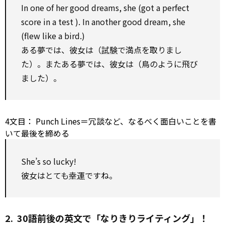
In one of her good dreams, she (got a perfect
score in a
test
). In
another
good dream, she
(flew like a bird.)
ある夢では、彼女は（
試験
で満点を取りまし
た）。またある夢では、彼女は（鳥のように飛び
ました）。
4文目：
Punch
Lines＝冗談など、なるべく面白いことを書
いて最後を締める
She’s
so
lucky!
彼女はとても
幸運
ですね。
2. 30語前後の英文で「なりきりライティング」！