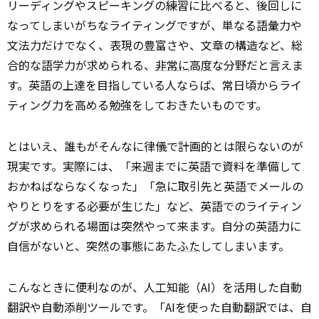
リーディングやスピーキングの練習に比べると、後回しに
なってしまいがちなライティングですが、単なる語彙力や
文法力だけでなく、表現の豊富さや、文章の構造など、総
合的な語学力が求められる、
非常に
高度な分野だと言えま
す。英語の上達を目指している人ならば、常日頃からライ
ティング力を高める勉強をしておきたいものです。
とはいえ、誰もがそんなに律儀で計画的とは限らないのが
現実です。実際には、「来週までに英語で資料を準備して
おかねばならなくなった」「急に取引先と英語でメールの
やりとりをする必要が生じた」など、英語でのライティン
グが求められる場面は突然やって来ます。自分の英語力に
自信がないと、突然の事態にあた
ふた
してしまいます。
こんなときに便利なのが、人工知能（AI）を活用した自動
翻訳や自動添削ツールです。「AIを使った自動翻訳では、自