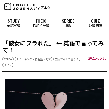
by アルク
STUDY
TOEIC
SERIES
QUIZ
英語学習
TOEIC学習
連載
練習問題
「彼女にフラれた」 ← 英語で言ってみ
て！
2021-01-15
STUDY
スピーキング・英会話・発音
英語でなんて言う？
クイズ