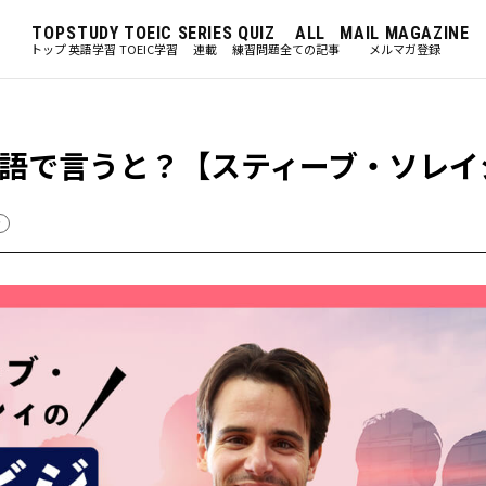
TOP
STUDY
TOEIC
SERIES
QUIZ
ALL
MAIL MAGAZINE
トップ
英語学習
TOEIC学習
連載
練習問題
全ての記事
メルマガ登録
語で言うと？【スティーブ・ソレイ
ィ