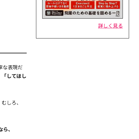
詳しく見る
丁寧な表現だ
に
「してほし
す。むしろ、
なら、