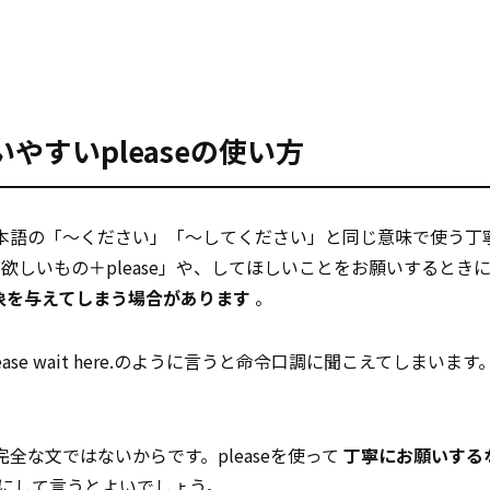
すいpleaseの使い方
seは日本語の「～ください」「～してください」と同じ意味で使う
しいもの＋please」や、してほしいことをお願いするとき
印象を与えてしまう場合があります
。
lease wait here.のように言うと命令口調に聞こえてしまいま
ere.は、完全な文ではないからです。pleaseを使って
丁寧にお願いする
にして言うとよいでしょう。