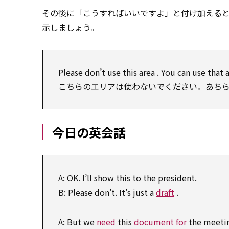
その後に「こうすればいいですよ」と付け加える
示しましょう。
Please don’t
use
this
area
. You can
use
that
こちらのエリアは使わないでください。あち
今日の英会話
A: OK. I’ll
show
this
to
the president.
B: Please don’t. It’s just a
draft
.
A: But we
need
this
document
for
the meeti