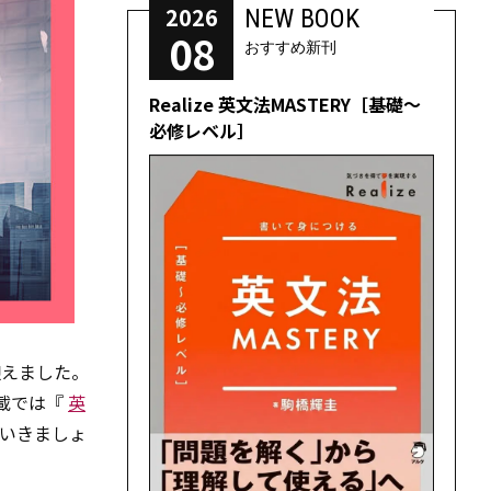
2026
NEW BOOK
08
おすすめ新刊
Realize 英文法MASTERY［基礎～
必修レベル］
迎えました。
載では『
英
いきましょ