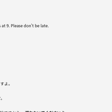
 at 9. Please don’t be late.
。
ですよ。
す。