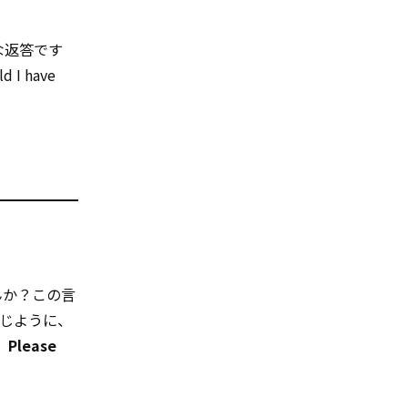
な返答です
 have
んか？この言
じように、
lease