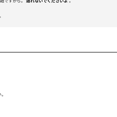
開始ですから。
遅れないでくださいよ
。
。
い。