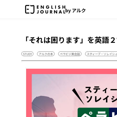
by アルク
「それは困ります」を英語２
STUDY
アルクの本
ペラビジ英会話
スティーブ・ソレイシ