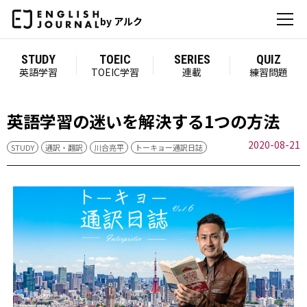
by アルク
STUDY
TOEIC
SERIES
QUIZ
英語学習
TOEIC学習
連載
練習問題
英語学習の迷いを解決する1つの方法
2020-08-21
STUDY
通訳・翻訳
川合亮平
トーキョー通訳日誌