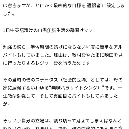
は省きますが、とにかく最終的な目標を
通訳者
に設定しま
した。
1日中英語漬けの自宅
缶詰
生活の幕開けです。
勉強の傍ら、学習時間の妨げにならない程度に簡単なアル
バイトもしていました。理由は、教材費やたまに
映画
を見
に行ったりするレジャー費を賄うためです。
その当時の僕のステータス（社会的立場）としては、母の
家に居候するいわゆる“無職パラサイトシングル”です。一
生懸命勉強して、そして
真面目に
バイトもしていました
が。
そういう自分の立場は、割り切って
考え
てしまえばなんと
もないのかもしれません。でも、僕の性格的にあんまり意