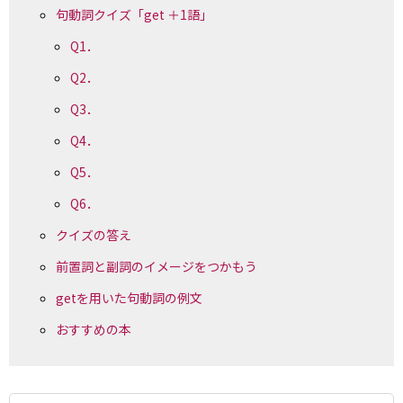
句動詞クイズ「get ＋1語」
Q1．
Q2．
Q3．
Q4．
Q5．
Q6．
クイズの答え
前置詞と副詞のイメージをつかもう
getを用いた句動詞の例文
おすすめの本