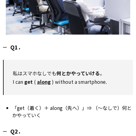
Q1．
私はスマホなしでも
何とかやっていける
。
I can
get
(
along
) without a smartphone.
「get（着く）＋ along（先へ）」⇒ （～なしで）何と
かやっていく
Q2．