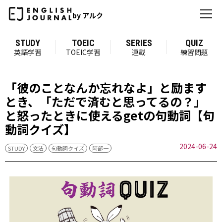
by アルク
STUDY
TOEIC
SERIES
QUIZ
英語学習
TOEIC学習
連載
練習問題
「彼のことなんか忘れなよ」と励ます
とき、「ただで済むと思ってるの？」
と怒ったときに使えるgetの句動詞【句
動詞クイズ】
2024-06-24
STUDY
文法
句動詞クイズ
阿部一