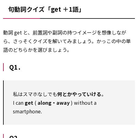
句動詞クイズ「get ＋1語」
動詞 get と、
前置詞
や副詞の持つイメージを想像しなが
ら、さっそくクイズを解いてみましょう。かっこの中の単
語のどちらかを選びましょう。
Q1．
私はスマホなしでも
何とかやっていける
。
I can
get
(
along・away
) without a
smartphone.
Q2．