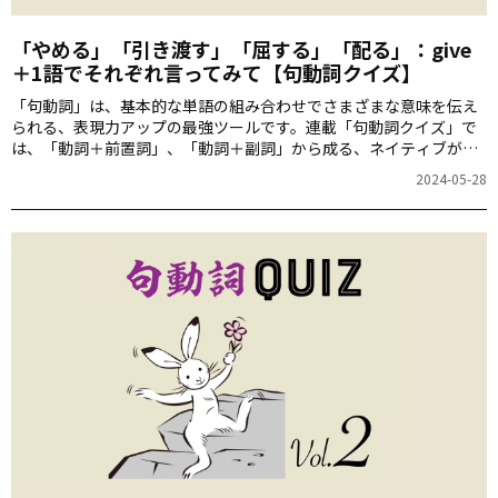
「やめる」「引き渡す」「屈する」「配る」：give
＋1語でそれぞれ言ってみて【句動詞クイズ】
「句動詞」は、基本的な単語の組み合わせでさまざまな意味を伝え
られる、表現力アップの最強ツールです。連載「句動詞クイズ」で
は、「動詞＋前置詞」、「動詞＋副詞」から成る、ネイティブがよ
く使う表現を紹介！今回は動詞「give」を使った句動詞を取り上げ
2024-05-28
ます。