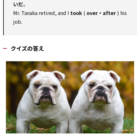
いだ
。
Mr. Tanaka retired, and I
took
(
over・after
) his
job.
クイズの答え