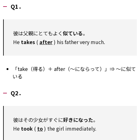
Q1．
彼は父親にとてもよく
似ている
。
He
takes
(
after
) his father very much.
「take（得る）＋ after（～にならって）」⇒ ～に似て
いる
Q2．
彼はその少女がすぐに
好きになった
。
He
took
(
to
) the girl immediately.