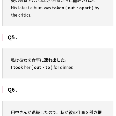
彼の最新アルバムは批評家たちに
酷評された
。
His latest album was
taken
(
out・apart
) by
the critics.
Q5．
私は彼女を食事に
連れ出した
。
I
took
her (
out・to
) for dinner.
Q6．
田中さんが退職したので、私が彼の仕事を
引き継