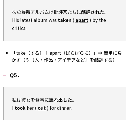
彼の最新アルバムは批評家たちに
酷評された
。
His latest album was
taken
(
apart
) by the
critics.
「take（する）＋ apart（ばらばらに）」⇒ 簡単に負
かす（※〔人・作品・アイデアなど〕を酷評する）
Q5．
私は彼女を食事に
連れ出した
。
I
took
her (
out
) for dinner.