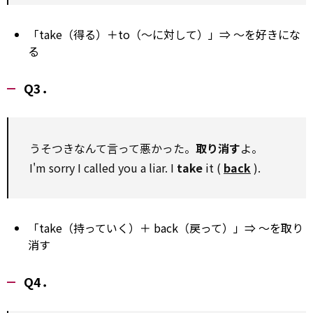
「take（得る）＋to（～に対して）」⇒ ～を好きにな
る
Q3．
うそつきなんて言って悪かった。
取り消す
よ。
I'm sorry I called you a liar. I
take
it (
back
).
「take（持っていく）＋ back（戻って）」⇒ ～を取り
消す
Q4．