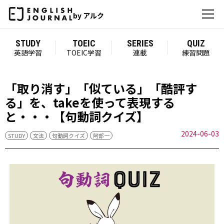
by アルク
STUDY
TOEIC
SERIES
QUIZ
英語学習
TOEIC学習
連載
練習問題
「取り消す」「似ている」「酷評す
る」を、takeを使って表現する
と・・・【句動詞クイズ】
2024-06-03
STUDY
文法
句動詞クイズ
阿部一