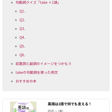
句動詞クイズ「take ＋1語」
Q1．
Q2．
Q3．
Q4．
Q5．
Q6．
前置詞と副詞のイメージをつかもう
takeの句動詞を使った例文
おすすめの本
英語は2語で何でも言える！
阿部 一 (著)