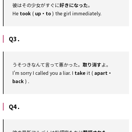
彼はその少女がすぐに
好きになった
。
He
took
(
up・to
) the girl immediately.
Q3．
うそつきなんて言って悪かった。
取り消す
よ。
I'm sorry I called you a liar. I
take
it (
apart・
back
) .
Q4．