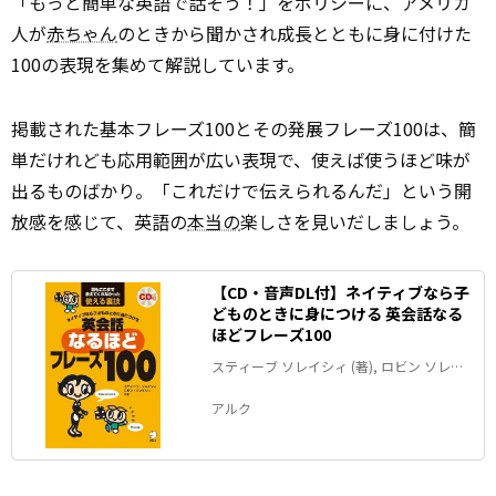
「もっと簡単な英語で話そう！」をポリシーに、アメリカ
人が
赤ちゃん
のときから聞かされ成長とともに身に付けた
100の表現を集めて解説しています。
掲載された基本フレーズ100とその発展フレーズ100は、簡
単だけれども応用範囲が広い表現で、使えば使うほど味が
出るものばかり。「これだけで伝えられるんだ」という開
放感を感じて、英語の
本当の
楽しさを見いだしましょう。
【CD・音声DL付】ネイティブなら子
どものときに身につける 英会話なる
ほどフレーズ100
スティーブ ソレイシィ (著), ロビン ソレイ
シィ (著)
アルク