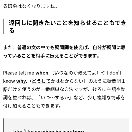
る印象はなくなりますね。
遠回しに聞きたいことを知らせることもでき
る
また、
普通の文の中でも疑問詞を使えば、自分が疑問に思
っていることを相手に伝えることができます
。
Please tell me
when
.（
いつ
なのか教えてよ）や I don’t
know
why
.（
どうして
かはわからない）のように疑問詞１
語だけを使うのが一番簡単な方法ですが、後ろに主語や動
詞を並べれば、「いつ～するか」など、少し複雑な情報を
付け加えることもできます。
I don’t know
when he was born
.