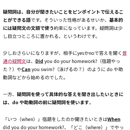
疑問詞は、自分が聞きたいことをピンポイントで伝えるこ
とができる語
です。そういった性格があるせいか、
基本的
には疑問文の文頭で使う
約束になっています。疑問詞は少
し目立つところに置かれる、というわけです。
少しおさらいになりますが、相手にyesかnoで答えを聞く
普
通の疑問文
は、
Did
you do your homework?（宿題やっ
た？）や
Can
you swim?（泳げるの？）のように do や助
動詞などから始めるのでした。
一方、
疑問詞を使って具体的な答えを聞き出したいときに
は、do や助動詞の前に疑問詞を使います
。
「いつ（when）」宿題をしたのか聞きたいときは
When
did you do your homework?、「どこ（where）」でやっ