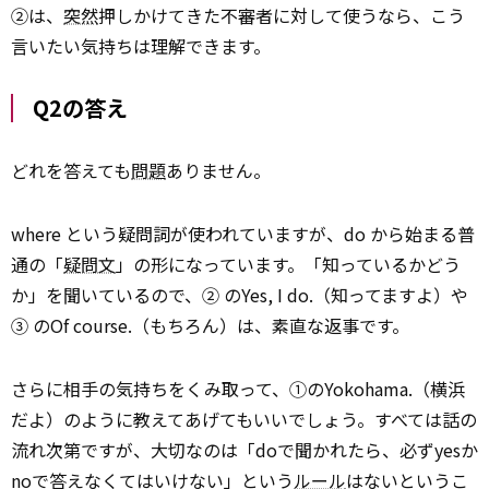
②は、
突然
押しかけてきた不審者に対して使うなら、こう
言いたい気持ちは理解できます。
Q2の答え
どれを答えても
問題
ありません。
where という疑問詞が使われていますが、do から始まる普
通の「
疑問文
」の形になっています。「知っているかどう
か」を聞いているので、② のYes, I do.（知ってますよ）や
③ のOf course.（もちろん）は、素直な返事です。
さらに相手の気持ちをくみ取って、①のYokohama.（横浜
だよ）のように教えてあげてもいいでしょう。すべては話の
流れ次第ですが、大切なのは「doで聞かれたら、必ずyesか
noで答えなくてはいけない」という
ルール
はないというこ