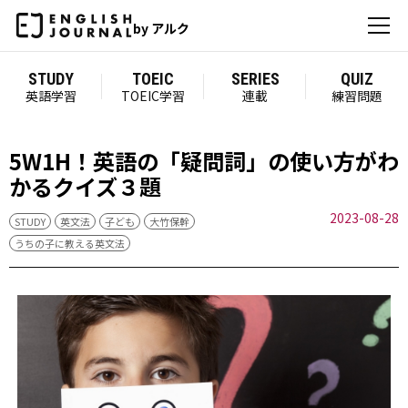
by アルク
STUDY
TOEIC
SERIES
QUIZ
英語学習
TOEIC学習
連載
練習問題
5W1H！英語の「疑問詞」の使い方がわ
かるクイズ３題
2023-08-28
STUDY
英文法
子ども
大竹保幹
うちの子に教える英文法