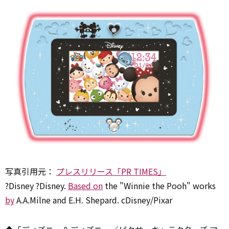
写真引用元：
プレスリリース「PR TIMES」
?Disney ?Disney.
Based on
the "Winnie the Pooh" works
by
A.A.Milne and E.H. Shepard. cDisney/Pixar