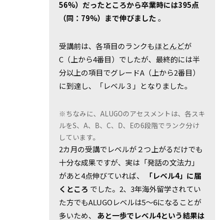
56%）だったところから卒業時には395点
（同：79%）まで伸びました
。
受講前は、各項目のランクも
ほとんど
が
C（上から4番目）でしたが、最終的には半
分以上の項目でグレードA（上から2番目）
に到達し、「レベル３」となりました。
※ちなみに、ALUGOのアセスメントは、各スキ
ルをS、A、B、C、D、Eの6段階でランク分け
しています。
2カ月の受講でレベルが２つ上がるだけでも
十分な成果ですが、実は「発話の文法力」
があと4点伸びていれば、
「レベル4」に届
くところ
でした。2、3年海外留学されてい
た方でもALUGOレベルは5～6になることが
多いため、
あと一歩でレベル4という結果は