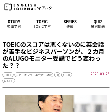
by アルク
STUDY
TOEIC
SERIES
QUIZ
英語学習
TOEIC学習
連載
練習問題
TOEICのスコアは悪くないのに英会話
が苦手なビジネスパーソンが、２カ月
のALUGOモニター受講でどう変わっ
た？ ?
2020-03-25
TOEIC
スピーキング・英会話・発音
PR
AI＆IT
ALUGO