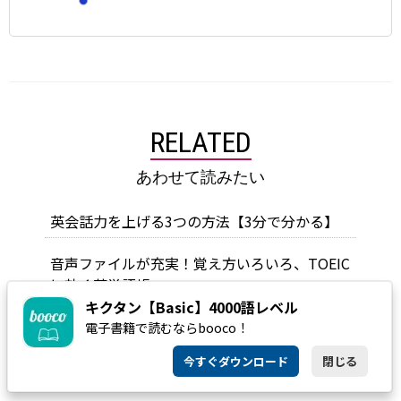
RELATED
あわせて読みたい
英会話力を上げる3つの方法【3分で分かる】
音声ファイルが充実！覚え方いろいろ、TOEIC
に効く英単語帳
キクタン【Basic】4000語レベル
【電子書籍で英語学習】おすすめ本を一挙紹
電子書籍で読むならbooco！
介！音声無料DLも！英単語・フレーズ、英文
今すぐダウンロード
閉じる
法、TOEIC、英会話、翻訳・多読ほか