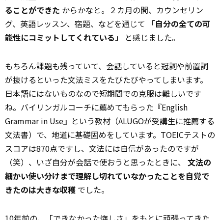
ることができた
からかなと。２カ月の間、カウンセリン
グ、英語レッスン、宿題、などを通じて
「自分の全ての可
能性にコミットしてくれている」
と感じました。
もちろん課題も残っていて、会話していると冠詞や前置詞
が抜けるといった文法ミスをたびたびやってしまいます。
日本語にはないものなので短期間での克服は難しいです
ね。バイリンガルコーチに薦めてもらった『English
Grammar in Use』という教材（ALUGOが受講生に推薦する
文法書）で、地道に基礎固めをしています。TOEICテストの
スコアは870点ですし、文法には自信があったのですが
（笑）、いざ自分が会話で使おうと思ったときに、
文法の
細かい使い分けまで理解し切れていなかったことを自覚で
きたのは大きな収穫
でした。
10年前の、「できなかった悔しさ」をもとに頑張ってきた