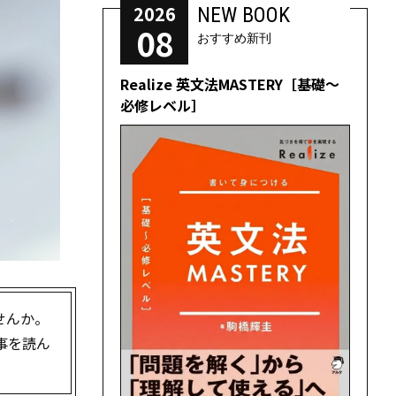
2026
NEW BOOK
08
おすすめ新刊
Realize 英文法MASTERY［基礎～
必修レベル］
せんか。
事を読ん