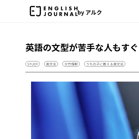
by アルク
英語の文型が苦手な人もすぐ
STUDY
英文法
大竹保幹
うちの子に教える英文法