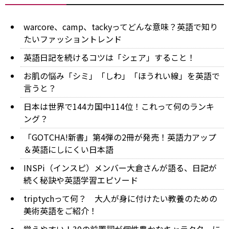
warcore、camp、tackyってどんな意味？英語で知り
たいファッショントレンド
英語日記を続けるコツは「シェア」すること！
お肌の悩み「シミ」「しわ」「ほうれい線」を英語で
言うと？
日本は世界で144カ国中114位！これって何のランキ
ング？
「GOTCHA!新書」第4弾の2冊が発売！英語力アップ
＆英語にしにくい日本語
INSPi（インスピ）メンバー大倉さんが語る、日記が
続く秘訣や英語学習エピソード
triptychって何？ 大人が身に付けたい教養のための
美術英語をご紹介！
覚えやすい！30の前置詞が個性豊かなキャラクターに