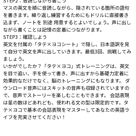
STEP2：音読しながら書こう
マスの英文を順に音読しながら、隠されている箇所の語句
を書きます。繰り返し練習するためにもドリルに直接書き
込まず、ノートを
別途
用意するとよいでしょう。声に出し
ながら書くことは記憶の定着につながります。
STEP3：確認しよう
英文を付属の「タテ×ヨコシート」で隠し、日本語訳を見
て自分で英文を声に出していきます。最低3回、挑戦してみ
ましょう。
いかがでしたか？「タテ×ヨコ」式トレーニングは、英文
を目で追い、手を使って書き、声に出すから基礎力定着に
効果的なだけでなく、脳のトレーニングにもなります。 ダ
ウンロード音声にはスキットの音声も収録されていますの
で、音声でストーリーを楽しむこともできます。 会話表現
は星の数ほどあれども、使われる文の型は限定的です。タ
テ×ヨコで基本の会話表現をマスターしてあなたの英語ラ
イフを充実させてください！