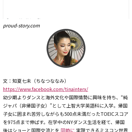
proud-story.com
文：知夏七未（ちなつななみ）
https://www.facebook.com/tinainterx/
幼少期よりダンスと海外文化や国際情勢に興味を持ち、“純
ジャパ（非帰国子女）”として上智大学英語科に入学。帰国
子女に囲まれ苦労しながらも500点未満だったTOEICスコア
を975点まで伸ばす。在学中のNYダンス生活を経て、帰国
後はショーと国際交流とを
同時に
実現できるミスコン世界