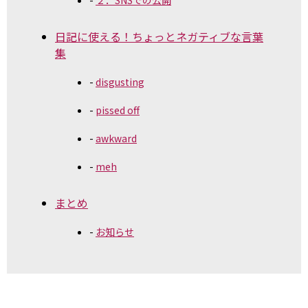
２．SNSでの公開
日記に使える！ちょっとネガティブな言葉
集
disgusting
pissed off
awkward
meh
まとめ
お知らせ