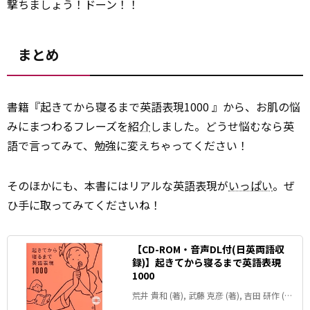
撃ちましょう！ドーン！！
まとめ
書籍『起きてから寝るまで英語表現1000 』から、お肌の悩
みにまつわるフレーズを
紹介
しました。どうせ悩むなら英
語で言ってみて、勉強に変えちゃってください！
そのほかにも、本書にはリアルな英語表現が
いっぱい
。ぜ
ひ手に取ってみてくださいね！
【CD-ROM・音声DL付(日英両語収
録)】起きてから寝るまで英語表現
1000
荒井 貴和 (著), 武藤 克彦 (著), 吉田 研作 (監
修)