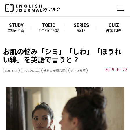
by アルク
STUDY
TOEIC
SERIES
QUIZ
英語学習
TOEIC学習
連載
練習問題
お肌の悩み「シミ」「しわ」「ほうれ
い線」を英語で言うと？
2019-10-22
CULTURE
アルクの本
使える英語表現
ディス英語