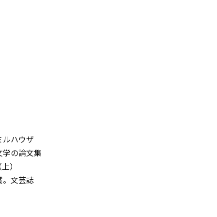
ミルハウザ
文学の論文集
（上）
賞。文芸誌