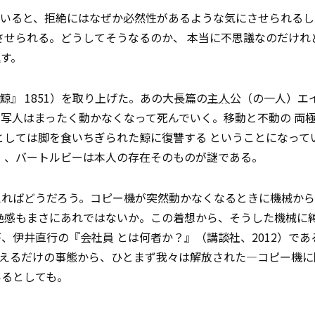
でいると、拒絶にはなぜか必然性があるような気にさせられる
させられる。どうしてそうなるのか、 本当に不思議なのだけれ
す。
白鯨』 1851）を取り上げた。あの大長篇の
主人
公（の一人）エ
写人はまったく動かなくなって死んでいく。移動と不動の 両
としては脚を食いちぎられた鯨に復讐する ということになって
）、バートルビーは本人の存在そのものが謎である。
えればどうだろう。コピー機が突然動かなくなるときに機械から
絶感もまさにあれではないか。この着想から、そうした機械に
、伊井直行の『会社員 とは何者か？』（講談社、2012）であ
を抱えるだけの事態から、ひとまず我々は解放された―コピー機
いるとしても。