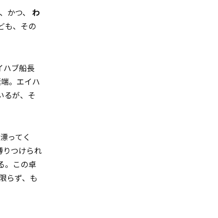
し、かつ、
わ
ども、その
イハブ船長
極端。エイハ
いるが、そ
漂ってく
縛りつけられ
る。この卓
に限らず、も