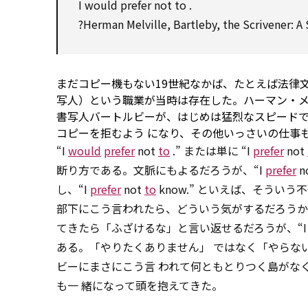
I
would
prefer
not
to
.
?Herman Melville, Bartleby, the Scrivener: A 
まだコピー機もない19世紀なかば、たとえば法律文書
写人）という職業が当時は存在した。ハーマン・メ
書写人バートルビーが、はじめは猛烈なスピードで
コピーを拒むよう になり、その他いっさいの仕事
“I
would
prefer
not
to
.” または単に “I
prefer
not
断り方である。文脈にもよるだろうが、“I
prefer
n
し、“I
prefer
not
to
know.” といえば、そうい
部下にこう言われたら、どういう気がするだろうか。君こ
てきたら「ふざけるな」と言い返せるだろうが、“
ある。「やりたくありません」 ではなく「やらな
ビーにまさにこう言 われて何ともとりつく島がな
も一 緒になって頭を抱えてきた。