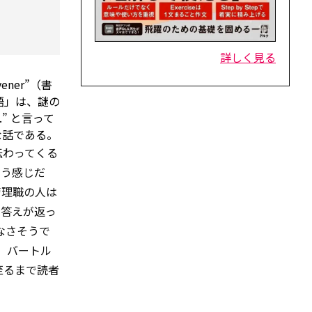
詳しく見る
ner”（書
語」は、謎の
.” と言って
な話である。
伝わってくる
という感じだ
管理職の人は
などと答えが返っ
なさそうで
、バートル
至るまで読者