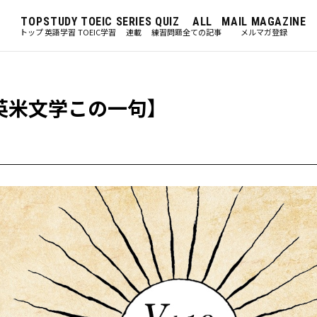
TOP
STUDY
TOEIC
SERIES
QUIZ
ALL
MAIL MAGAZINE
トップ
英語学習
TOEIC学習
連載
練習問題
全ての記事
メルマガ登録
to.”【英米文学この一句】