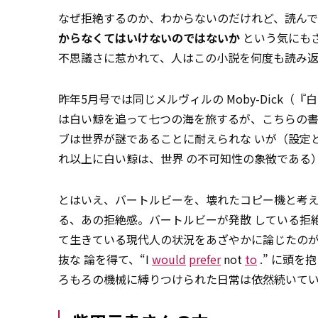
なぜ拒絶するのか、わからないのだけれど、読ん
からなくてはいけないのではないか
という気にも
不思議さに惹かれて、人はこの小説を何度も読み返
昨年5月号では同じメルヴィルの Moby-Dick（『
は白い鯨を追って七つの海を旅するが、こちらの書
ブは世界が謎であることに耐えられな いが（設定
れ以上に白い鯨は、世界 の不可知性の象徴である
とはいえ、バートルビーを、壊れたコピー機と考
る、あの拒絶感。バートルビーが発散 している拒
て生きている現代人の状況をあざやかに論じたのが
抜な 論を得て、“I
would
prefer
not
to
.” に頭
ろもろの機械に縛りつけられた日常は依然続いて