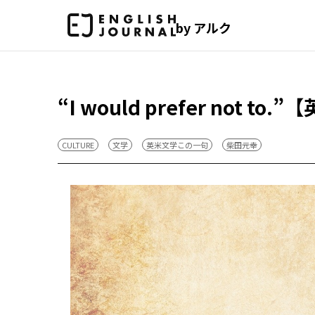
by アルク
“I would prefer not 
CULTURE
文学
英米文学この一句
柴田元幸