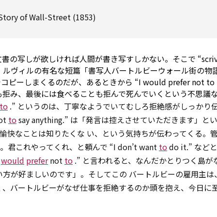
Story of Wall-Street (1853)
の写しが欲しければ人間が書き写すしかない。そこで “scrive
 ルヴィルの有名な短篇「書写人バートルビーウォール街の物
コピーしまくるのだが、あるときから “I
would
prefer
not
to
も拒み、最後には食べることも拒んで死んでいくという不思議
to
.” というのは、丁寧なようでいてむしろ拒絶感がしっかり
ot
to
say anything.” は「発言は控えさせていただきます」
う不愉快なことは知りたくな い、という気持ちが伝わってくる。
れやってくれ、と頼んで “I don’t want
to
do it.” 
I
would
prefer
not
to
.” と言われると、なんだかとりつく島が
い方が好ましいのです」。そしてこの バートルビーの雇用主は
く、バートルビーがなぜ仕事を拒絶するのか頭を抱え、今日に