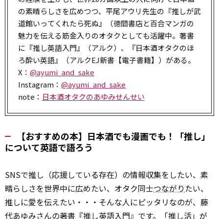
の素晴らしさを広めつつ、平尾アウリ先生の『推しが武
道館いってくれたら死ぬ』（徳間書店と百合マンガの
魅力を伝える筋金入りのオタクとしても活躍中。著書
に『推し英語入門』（アルク）、『日本酒オタクのほ
ろ酔い英語』（アルクEJ新書【電子書籍】）がある。
X：
@ayumi_and_sake
Instagram：
@ayumi_and_sake
note：
日本酒オタクのあゆみせんせい
【おすすめの本】日本酒でも漫画でも！「推し」
について英語で語ろう
SNSで推し（応援している存在）の情報収集をしたい、素
晴らしさを世界中に広めたい、オタク同士
つながり
たい、
推しに愛を伝えたい・・・そんな人にピッタリなのが、藤
代あゆみさんの著書『推し英語入門』です。「推し活」が