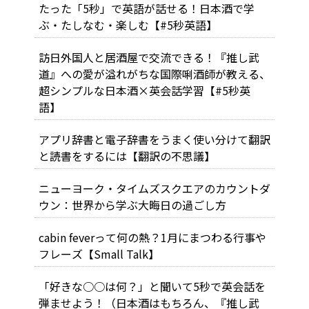
たった「5秒」で英語が話せる！日本酒で学
ぶ・たしなむ・楽しむ【#5秒英語】
訪日外国人と居酒屋で交流できる！『推し武
道』への愛が溢れがちな国際唎酒師が教える、
超シンプルな日本酒×英会話学習【#5秒英
語】
アプリ辞書と電子辞書をうまく使い分けて翻訳
と読書をするには【翻訳の不思議】
ニューヨーク・タイムズスクエアのカウントダ
ウン：世界から学ぶ大晦日の過ごし方
cabin feverって何の熱？1月にまつわる行事や
フレーズ【Small Talk】
「好きな○○は何？」と聞いて5秒で英会話を
弾ませよう！（日本酒はもちろん、『推し武