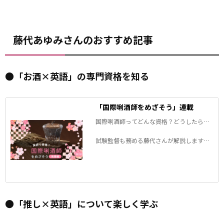
藤代あゆみさんのおすすめ記事
●「お酒×英語」の専門資格を知る
「国際唎酒師をめざそう」連載
国際唎酒師ってどんな資格？どうしたらな
れる？試験対策は？国際唎酒師についての
アレコレ。
試験監督も務める藤代さんが解説します！
「英語を使って学ぶ・働く」ための一歩を
踏み出そう！
●「推し×英語」について楽しく学ぶ