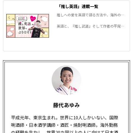
「推し英語」連載一覧
推しへの愛を英語で語る方法や、海外の
「推し」事情などが、楽しみながら分か
る！
英語と、『推し武道』そして作者の平尾ア
ウリ先生の魅力と藤代さんの”熱”を凝縮し
た連載。
藤代あゆみ
平成元年、東京生まれ。世界に10人しかいない、国際
唎酒師・日本酒学講師・酒匠・焼酎唎酒師。海外勤務
の経験を生かし、世界20カ国以上の人に向けて日本酒