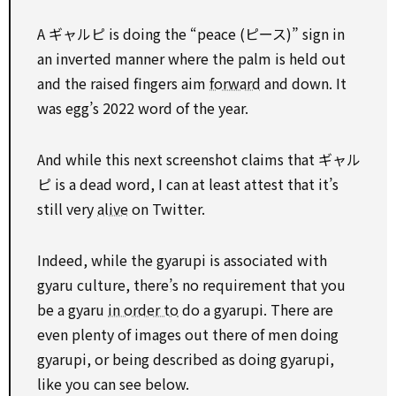
A ギャルピ is doing the “peace (ピース)” sign in
an inverted manner where the palm is held out
and the raised fingers aim
forward
and down. It
was egg’s 2022 word of the year.
And while this next screenshot claims that ギャル
ピ is a dead word, I can at least attest that it’s
still very
alive
on Twitter.
Indeed, while the gyarupi is associated with
gyaru culture, there’s no requirement that you
be a gyaru
in order to
do a gyarupi. There are
even plenty of images out there of men doing
gyarupi, or being described as doing gyarupi,
like you can see below.