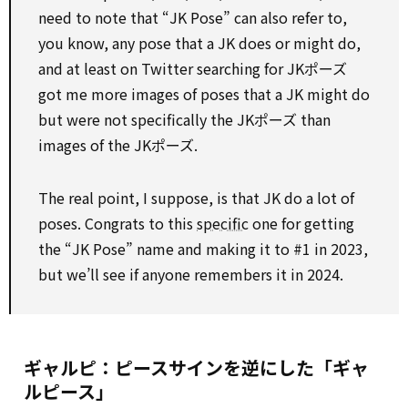
need to note that “JK Pose” can also refer to,
you know, any pose that a JK does or might do,
and at least on Twitter searching for JKポーズ
got me more images of poses that a JK might do
but were not specifically the JKポーズ than
images of the JKポーズ.
The real point, I suppose, is that JK do a lot of
poses. Congrats to this
specific
one for getting
the “JK Pose” name and making it to #1 in 2023,
but we’ll see if anyone remembers it in 2024.
ギャルピ：ピースサインを逆にした「ギャ
ルピース」