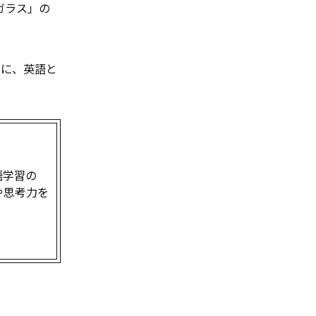
トガラス」の
うに、英語と
語学習の
や思考力を