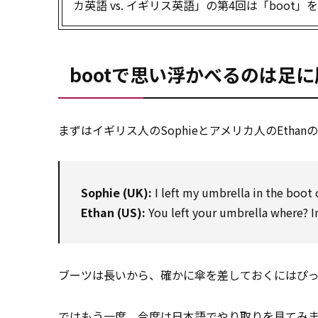
カ英語 vs. イギリス英語」の第4回は「boot
bootで思い浮かべるのは足
まずはイギリス人のSophieとアメリカ人のEthanの
Sophie (UK):
I left my umbrella in the boot o
Ethan (US):
You left your umbrella where? I
ブーツは長いから、確かに傘を差しておくにはぴ
ではもう一度、
今
度は日本語でやり取りを見てみ