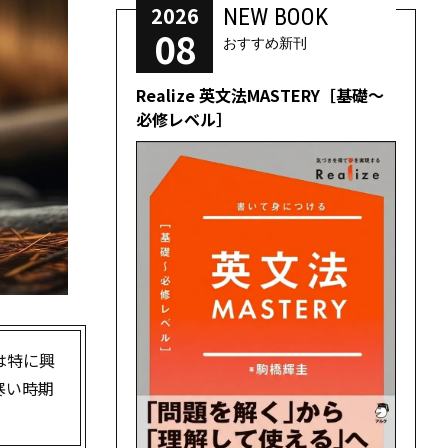
2026
NEW BOOK
08
おすすめ新刊
Realize 英文法MASTERY［基礎～
必修レベル］
は特に興
寒い時期