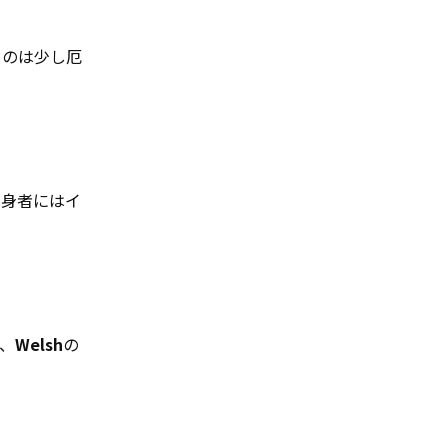
るのは少し厄
出身者にはイ
、
Welsh
の