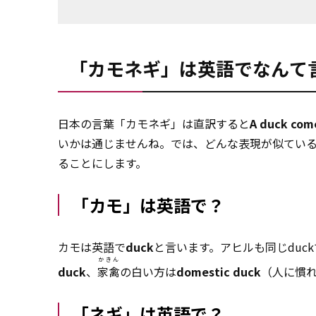
「カモネギ」は英語でなんて
日本の言葉「カモネギ」は直訳すると
A duck come
いかは通じませんね。では、どんな表現が似てい
ることにします。
「カモ」は英語で？
カモは英語で
duck
と言います。アヒルも同じdu
かきん
duck
、
家禽
の白い方は
domestic duck
（人に慣
「ネギ」は英語で？