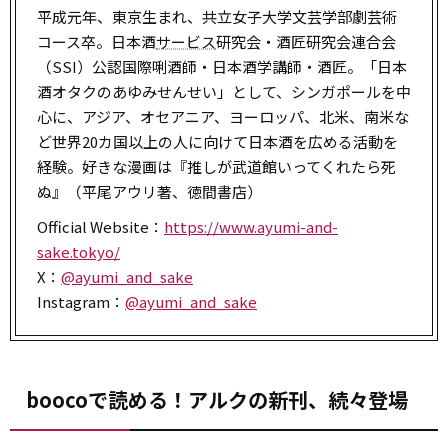
平成元年、東京生まれ、共立女子大学文芸学部劇芸術
コース卒。日本酒
サービス
研究会・酒匠研究会連合会
（SSI）公認国際唎酒師・日本酒学講師・酒匠。「日本
酒オタクのあゆみせんせい」として、シンガポールを中
心に、アジア、オセアニア、ヨーロッパ、北米、南米な
ど世界20カ国以上の人に向けて日本酒を広める活動を
経験。好きな漫画は『推しが武道館いってくれたら死
ぬ』（平尾アウリ著、徳間書店）
Official Website：
https://www.ayumi-and-
sake.tokyo/
X：
@ayumi_and_sake
Instagram：
@ayumi_and_sake
boocoで読める！アルクの新刊、続々登場