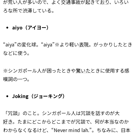
が荒い人が多いので、よく交通事故が起きて
おり
、いろい
ろな所で渋滞している。
aiyo（アイヨー）
“aiya”の変化球。“aiya”※より軽い
表現
。がっかりしたとき
などに使う。
※シンガポール人が困ったときや
驚いた
ときに使用する感
嘆詞の一つ。
Joking（ジョーキング）
「冗談」のこと。シンガポール人は冗談を話すのが大
好き
。たまにどこからどこまでが冗談で、何が本当なのか
わからなくなるけど、“Never mind lah.”。ちなみに、日本