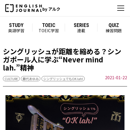
by アルク
STUDY
TOEIC
SERIES
QUIZ
英語学習
TOEIC学習
連載
練習問題
シングリッシュが距離を縮める？シン
ガポール人に学ぶ“Never mind
lah.”精神
2021-01-22
CULTURE
藤代あゆみ
シングリッシュでもOK lah!