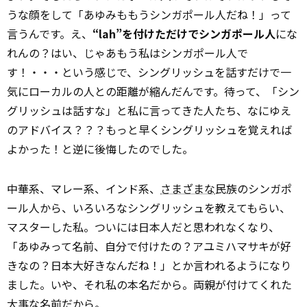
うな顔をして「あゆみももうシンガポール人だね！」って
言うんです。え、
“lah”を付けただけでシンガポール人
にな
れんの？はい、じゃあもう私はシンガポール人で
す！・・・という感じで、シングリッシュを話すだけで一
気にローカルの人との距離が縮んだんです。待って、「シン
グリッシュは話すな」と私に言ってきた人たち、なにゆえ
のアドバイス？？？もっと早くシングリッシュを覚えれば
よかった！と逆に後悔したのでした。
中華系、マレー系、インド系、
さまざまな
民族のシンガポ
ール人から、いろいろなシングリッシュを教えてもらい、
マスターした私。ついには日本人だと思われなくなり、
「あゆみって名前、自分で付けたの？アユミハマサキが好
きなの？日本大好きなんだね！」とか言われるようになり
ました。いや、それ私の本名だから。両親が付けてくれた
大事な名前だから。