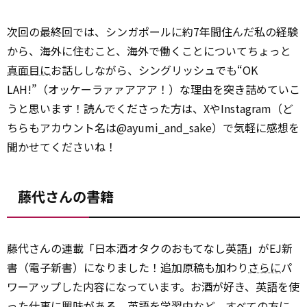
次回の最終回では、シンガポールに約7年間住んだ私の経験
から、海外に住むこと、海外で働くことについてちょっと
真面目に
お話ししながら、シングリッシュでも“OK
LAH!”（オッケーラァァアアア！）な理由を突き詰めていこ
うと思います！読んでくださった方は、XやInstagram（ど
ちらもアカウント名は@ayumi_and_sake）で気軽に感想を
聞かせてくださいね！
藤代さんの書籍
藤代さんの連載「日本酒オタクのおもてなし英語」がEJ新
書（電子新書）になりました！追加原稿も加わり
さらに
パ
ワーアップした内容になっています。お酒が好き、英語を使
った仕事に興味がある、英語を学習中など、すべての方に