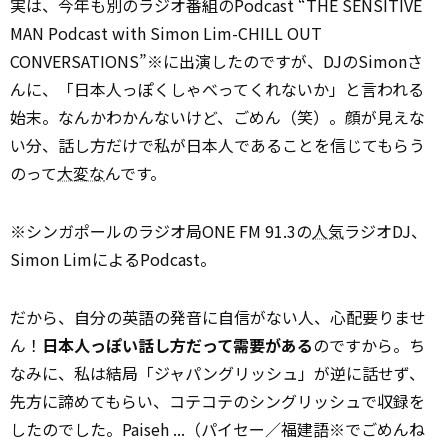
実は、今年も別のラジオ番組のPodcast “THE SENSITIVE
MAN Podcast with Simon Lim-CHILL OUT
CONVERSATIONS”※に出演したのですが、DJのSimonさ
んに、「日本人っぽくしゃべってくれないか」と言われる
始末。なんかわかんないけど、ごめん（笑）。顔が見えな
い分、話し方だけで私が日本人であることを信じてもらう
のって
大変な
んです。
※シンガポールのラジオ局ONE FM 91.3の
人気
ラジオDJ、
Simon LimによるPodcast。
だから、自分の英語の発音に自信がない人、心配要りませ
ん！
日本人っぽい話し方だって需要がある
のですから。ち
なみに、私は結局「ジャパングリッシュ」が逆に話せず、
先方に諦めてもらい、コテコテのシングリッシュで収録を
したのでした。Paiseh ...（パイセー／福建語※でごめんね