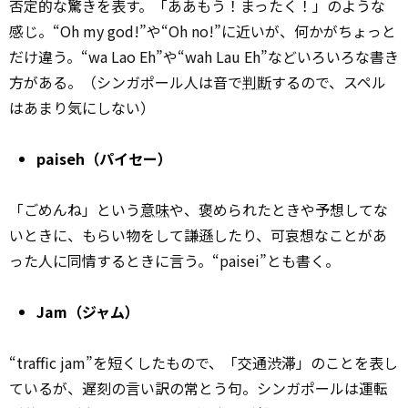
否定的な驚きを表す。「ああもう！まったく！」のような
感じ。“Oh my god!”や“Oh no!”に近いが、何かがちょっと
だけ違う。“wa Lao Eh”や“wah Lau Eh”などいろいろな書き
方がある。（シンガポール人は音で
判断
するので、スペル
はあまり気にしない）
paiseh（パイセー）
「ごめんね」という
意味
や、褒められたときや予想してな
いときに、もらい物をして謙遜したり、可哀想なことがあ
った人に同情するときに言う。“paisei”とも書く。
Jam（ジャム）
“traffic jam”を短くしたもので、「交通渋滞」のことを表し
ているが、遅刻の言い訳の常とう句。シンガポールは運転