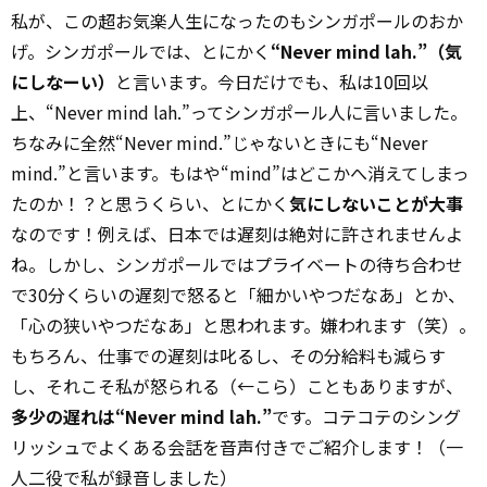
私が、この超お気楽人生になったのもシンガポールのおか
げ。シンガポールでは、とにかく
“Never mind lah.”（気
にしなーい）
と言います。今日だけでも、私は10回以
上、“Never mind lah.”ってシンガポール人に言いました。
ちなみに全然“Never mind.”じゃないときにも“Never
mind.”と言います。もはや“mind”はどこかへ消えてしまっ
たのか！？と思うくらい、とにかく
気にしないことが大事
なのです！例えば、日本では遅刻は絶対に許されませんよ
ね。しかし、シンガポールではプライベートの待ち合わせ
で30分くらいの遅刻で怒ると「細かいやつだなあ」とか、
「心の狭いやつだなあ」と思われます。嫌われます（笑）。
もちろん、仕事での遅刻は叱るし、その分給料も減らす
し、それこそ私が怒られる（←こら）こともありますが、
多少の遅れは“Never mind lah.”
です。コテコテのシング
リッシュでよくある会話を音声付きでご紹介します！（一
人二役で私が録音しました）