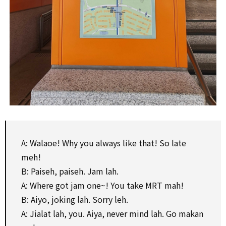
A: Walaoe! Why you always like that! So late
meh!
B: Paiseh, paiseh. Jam lah.
A: Where got jam one~! You take MRT mah!
B: Aiyo, joking lah. Sorry leh.
A: Jialat lah, you. Aiya, never mind lah. Go makan