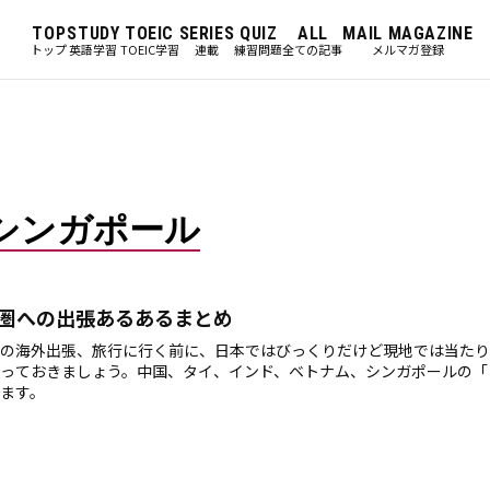
TOP
STUDY
TOEIC
SERIES
QUIZ
ALL
MAIL MAGAZINE
トップ
英語学習
TOEIC学習
連載
練習問題
全ての記事
メルマガ登録
シンガポール
圏への出張あるあるまとめ
の海外出張、旅行に行く前に、日本ではびっくりだけど現地では当たり
っておきましょう。中国、タイ、インド、ベトナム、シンガポールの「
ます。