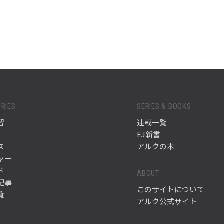
RIES
SERIES & BOOKS
習
連載一覧
EJ新書
ス
アルクの本
ャー
ド
ABOUT
記事
このサイトについて
覧
アルク公式サイト