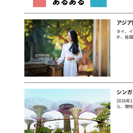
アジア
タイ、イ
か、各国
シンガ
2016
ら、現地