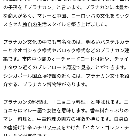
の子孫を「プラナカン」と言います。プラナカンには豊か
な商人が多く、マレーと中国、ヨーロッパの文化をミック
スさせた
独自の
生活スタイルを築き上げました。
プラナカン文化の中でも有名なのは、明るいパステルカラ
ーとネオゴシック様式やバロック様式などのプラナカン建
築です。市内中心部のオーチャードロード付近や、チャイ
ナタウン近くのブレアロード周辺で
見る
ことができます。
シンガポール国立博物館の近くには、プラナカン文化を紹
介する、プラナカン博物館があります。
プラナカンの料理は、「ニョニャ料理」と呼ばれます。ニ
ョニャはマレー語で女性を意味します。香辛料たっぷりの
マレー料理と、中華料理の両方の特徴を持ちます。白身魚
の唐揚げに辛いチリ
ソース
をかけた「イカン・ゴレン・チ
リ」などが有名です。