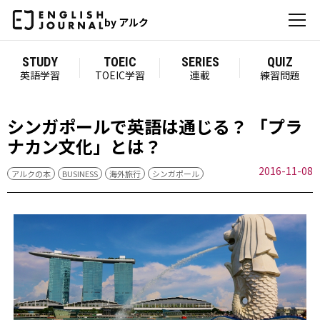
by アルク
STUDY
TOEIC
SERIES
QUIZ
英語学習
TOEIC学習
連載
練習問題
シンガポールで英語は通じる？ 「プラ
ナカン文化」とは？
2016-11-08
アルクの本
BUSINESS
海外旅行
シンガポール