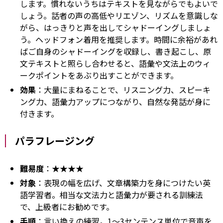
します。慣れないうちはテキストを見ながらでもよいで
しょう。話者の声の高低やリエゾン、リズムを意識しな
がら、はっきりと声を出してシャドーイングしましょ
う。ヘッドフォン着用を推奨します。時間に余裕があれ
ばご自身のシャドーイングを収録し、書き起こし、原
文テキストと照らし合わせると、語彙や文法上のウィ
ークポイントをあぶり出すことができます。
効果
：大量にまねることで、リスニング力、スピーキ
ング力、語彙力アップにつながり、自然な発話が身に
付きます。
パラフレージング
難易度
：★★★★
対象
：表現の幅を広げ、文章構築力を身につけたい英
語学習者。相当な文法力と語彙力が要される訓練法
で、上級者にお勧めです。
手順
：言い換えの練習。1～3センテンス単位で音声を