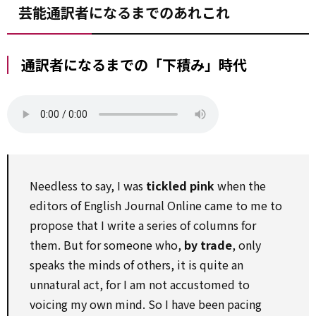
芸能通訳者になるまでのあれこれ
通訳者になるまでの「下積み」時代
Needless to say, I was
tickled pink
when the
editors of English Journal Online came to me to
propose that I write a series of columns for
them. But for someone who,
by trade
, only
speaks the minds of others, it is quite an
unnatural act, for I am not accustomed to
voicing my own mind. So I have been pacing