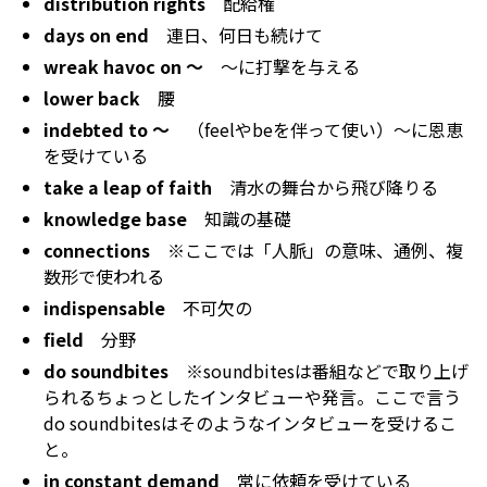
distribution rights
配給権
days on end
連日、何日も続けて
wreak havoc on ～
～に打撃を与える
lower back
腰
indebted to ～
（feelやbeを伴って使い）～に恩恵
を受けている
take a leap of faith
清水の舞台から飛び降りる
knowledge base
知識の基礎
connections
※ここでは「人脈」の意味、通例、複
数形で使われる
indispensable
不可欠の
field
分野
do soundbites
※soundbitesは番組などで取り上げ
られるちょっとしたインタビューや発言。ここで言う
do soundbitesはそのようなインタビューを受けるこ
と。
in constant demand
常に依頼を受けている