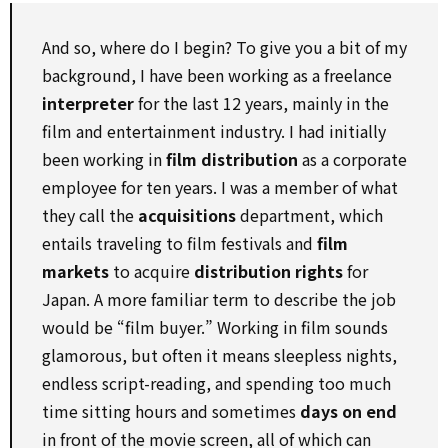
And so, where do I begin? To give you a bit of my
background, I have been working as a freelance
interpreter
for the last 12 years, mainly in the
film and entertainment industry. I had initially
been working in
film distribution
as a corporate
employee for ten years. I was a member of what
they call the
acquisitions
department, which
entails traveling to film festivals and
film
markets
to acquire
distribution rights
for
Japan. A more familiar term to describe the job
would be “film buyer.” Working in film sounds
glamorous, but often it means sleepless nights,
endless script-reading, and spending too much
time sitting hours and sometimes
days on end
in front of the movie screen, all of which can