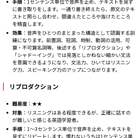
手順
：1センテンス単位で音声を止め、テキストを見ず
に書き取りをします。一通り書き終えたら、原文のテキ
ストと照らし合わせ、間違えたところや抜けたところ
を精査します。
効果
：音声をひとつのまとまった構造として認識する訓
練になります。前置詞、冠詞、時制、動詞の活用、可
算・不可算名詞等、後述する「リプロダクション」や
「シャドーイング」では見落としかねない細かい文法
を意識できるようになり、文法力、ひいてはリスニン
グ力、スピーキング力のアップにつながります。
リプロダクション
難易度
：★★
対象
：リスニングはある程度できるが、正確に話すの
が難しいと感じる英語学習者。
手順
：1～3センテンス単位で音声を止め、テキストを
見ずにリピートします。慣れないうちは1センテンス単